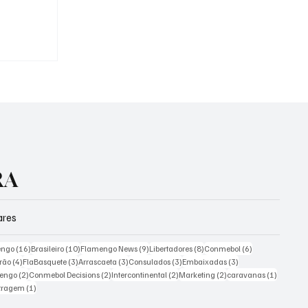
 mal
 em
a SAF
RA
ares
ts
16 posts
10 posts
9 posts
8 posts
6 posts
engo
(16)
Brasileiro
(10)
Flamengo News
(9)
Libertadores
(8)
Conmebol
(6)
4 posts
3 posts
3 posts
3 posts
3 posts
irão
(4)
FlaBasquete
(3)
Arrascaeta
(3)
Consulados
(3)
Embaixadas
(3)
ts
2 posts
2 posts
2 posts
2 posts
1 post
mengo
(2)
Conmebol Decisions
(2)
Intercontinental
(2)
Marketing
(2)
caravanas
(1)
st
1 post
itragem
(1)