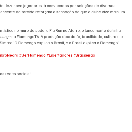
ndo dezenove jogadores já convocados por seleções de diversos 
crescente da torcida reforçam a sensação de que o clube vive mais um 
ístico no muro da sede, a Fla Run no Aterro, o lançamento da linha 
amengo
 na FlamengoTV. A produção aborda fé, brasilidade, cultura e o 
mas: “O Flamengo explica o Brasil, e o Brasil explica o Flamengo”.
ubroNegra
#SerFlamengo
#Libertadores
#Brasileirão
as redes sociais!