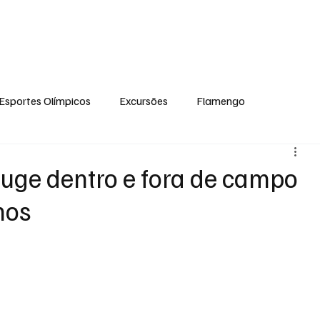
ual
Notícias
Ponto de Encontro
Escola Flamengo Moema
Excur
Esportes Olímpicos
Excursões
Flamengo
uge dentro e fora de campo
nos