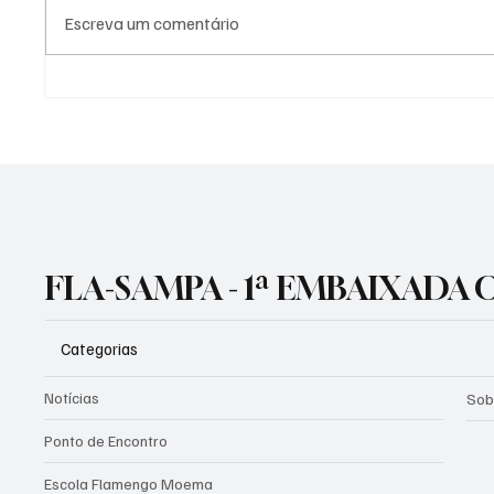
Escreva um comentário
🚨 CORRIDA CONTRA O
Flamen
Europa 
RELÓGIO NA GÁVEA! ⏳🔴⚫
interna
time p
FLA-SAMPA - 1ª EMBAIXADA
Categorias
Notícias
Sob
Ponto de Encontro
Escola Flamengo Moema