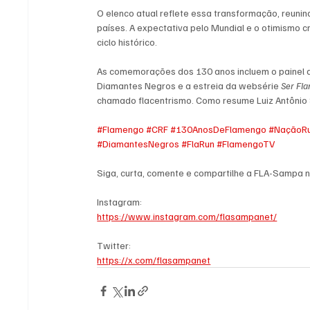
O elenco atual reflete essa transformação, reuni
países. A expectativa pelo Mundial e o otimismo 
ciclo histórico.
As comemorações dos 130 anos incluem o painel art
Diamantes Negros e a estreia da websérie 
Ser Fl
chamado flacentrismo. Como resume Luiz Antônio Si
#Flamengo
#CRF
#130AnosDeFlamengo
#NaçãoR
#DiamantesNegros
#FlaRun
#FlamengoTV
Siga, curta, comente e compartilhe a FLA-Sampa n
Instagram:
https://www.instagram.com/flasampanet/
Twitter:
https://x.com/flasampanet