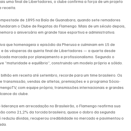
ais uma final de Libertadores, o clube confirma a força de um projeto 
 receita.
a tempestade de 1895 na Baía de Guanabara, quando sete remadores 
 fundaram o Clube de Regatas do Flamengo. Mais de um século depois, 
memora o aniversário em grande fase esportiva e administrativa.
va que homenageia o episódio da Pherusa e culminam em 15 de 
a e às vésperas da quinta final de Libertadores — a quarta desde 
écada marcada por planejamento e profissionalismo. Segundo o 
ive “maturidade e equilíbrio”, construindo um modelo próprio e sólido.
bilhão em receita até setembro, recorde para um time brasileiro. Os 
de transmissão, vendas de atletas, premiações e o programa Sócio-
amengoTV, com equipe própria, transmissões internacionais e grandes 
lcance do clube.
e liderança em arrecadação no Brasileirão, o Flamengo reafirma sua 
ão como 21,2% da torcida brasileira, quase o dobro da segunda 
3 reduziu dívidas, recuperou credibilidade no mercado e pavimentou o 
ada.