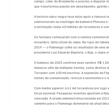
campo. Líder do Brasileirão e prestes a disputar m
que transformou paixão em desempenho, gestão e
A história rubro-negra teve início após a famos
sobreviveram ao naufrágio da baleeira Pherusa e
a instituição reúne 40 milhões de torcedores e co
Os festejos começaram com a camisa comemorati
novembro, data oficial do clube. No topo da tabel
2019 — o Flamengo colhe os resultados de uma d
presidente Luiz Eduardo Baptista, o Bap, o clube v
O balanço de 2025 confirma esse cenário: R$ 1,56 
números vêm de múltiplas frentes, como direitos 
Torcedor com 100 mil inscritos. A expansão da Fl
nomes da comunicação, reforça a autonomia e o a
Com média superior a 61 mil torcedores por jogo 
força nacional. Pesquisas recentes apontam a Naç
colocada. A virada administrativa iniciada em 201
caminho para o Flamengo dominante da atual déc