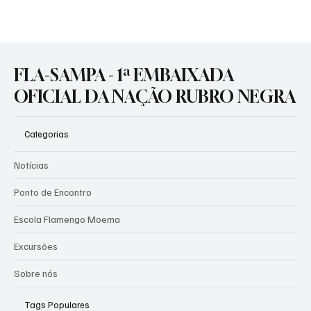
vivendo um dos momentos mais sólidos e prósperos de sua
história, dentro e fora de campo. Líder do Brasileirão e prestes a
disputar mais uma final de Libertadores, o clube confirma a força
de um projeto que transformou paixão em desempenho, gestão e
receita. A história rubro-negra teve início após a famosa
tempestade de 1895 na Baía de Guanabara, quando sete
remadores sobreviveram ao naufrágio da baleeira Pherusa e
funda
FLA-SAMPA - 1ª EMBAIXADA
OFICIAL DA NAÇÃO RUBRO NEGRA
Categorias
Notícias
Ponto de Encontro
Escola Flamengo Moema