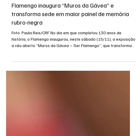
16 de nov. de 2025
2 min de leitura
Flamengo inaugura “Muros da Gávea” e
transforma sede em maior painel de memória
rubro-negra
Foto: Paula Reis/CRF No dia em que completou 130 anos de
história, o Flamengo inaugurou, neste sábado (15/11), a exposição
a céu aberto “Muros da Gávea – Ser Flamengo”, que transforma
os 274 metros do muro da sede social, na Rua Mário Ribeiro, em
um verdadeiro monumento urbano dedicado à memória,
identidade e cultura rubro-negra. Idealizado pelo presidente Luiz
Eduardo Baptista, o Bap, o projeto foi desenvolvido pelo
Patrimônio Histórico do clube em parceria com o coletivo Ne