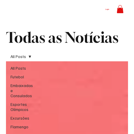
Login
Todas as Notícias
All Posts
All Posts
Futebol
Embaixadas
e
Consulados
Esportes
Olímpicos
Excursões
Flamengo