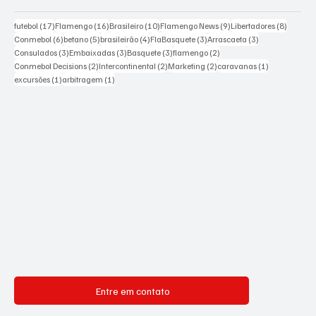
Excursões
Sobre nós
Tags Populares
17 posts
16 posts
10 posts
9 posts
8 posts
futebol
(17)
Flamengo
(16)
Brasileiro
(10)
Flamengo News
(9)
Libertadores
(8)
6 posts
5 posts
4 posts
3 posts
3 posts
Conmebol
(6)
betano
(5)
brasileirão
(4)
FlaBasquete
(3)
Arrascaeta
(3)
3 posts
3 posts
3 posts
2 posts
Consulados
(3)
Embaixadas
(3)
Basquete
(3)
flamengo
(2)
2 posts
2 posts
2 posts
1 post
Conmebol Decisions
(2)
Intercontinental
(2)
Marketing
(2)
caravanas
(1)
1 post
1 post
excursões
(1)
arbitragem
(1)