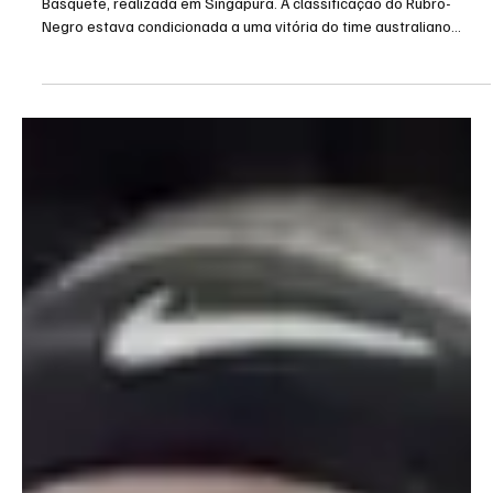
Intercontinental de Basquete e disputará o
bronze
O Flamengo está fora da final da Copa Intercontinental de
Basquete, realizada em Singapura. A classificação do Rubro-
Negro estava condicionada a uma vitória do time australiano
Illawarra Hawks sobre o NBA G-League United, mas o resultado foi
desfavorável: os norte-americanos venceram por 100 a 94 na
madrugada deste sábado (16). Com isso, o Flamengo ficou em
segundo lugar no grupo B e disputará a medalha de bronze.