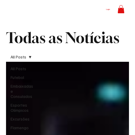
Login
Todas as Notícias
All Posts
All Posts
Futebol
Embaixadas
e
Consulados
Esportes
Olímpicos
Excursões
Flamengo