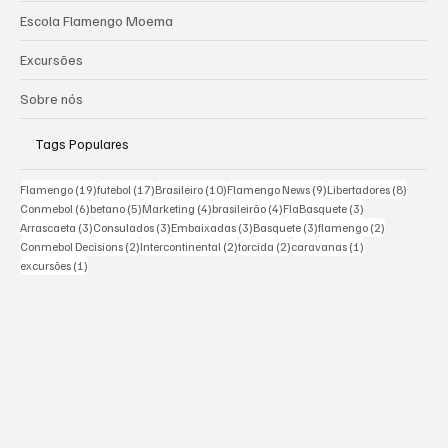
Categorias
Notícias
Ponto de Encontro
Escola Flamengo Moema
Excursões
Sobre nós
Tags Populares
19 posts
17 posts
10 posts
9 posts
8 posts
Flamengo
(19)
futebol
(17)
Brasileiro
(10)
Flamengo News
(9)
Libertadores
(8)
6 posts
5 posts
4 posts
4 posts
3 posts
Conmebol
(6)
betano
(5)
Marketing
(4)
brasileirão
(4)
FlaBasquete
(3)
3 posts
3 posts
3 posts
3 posts
2 posts
Arrascaeta
(3)
Consulados
(3)
Embaixadas
(3)
Basquete
(3)
flamengo
(2)
2 posts
2 posts
2 posts
1 post
Conmebol Decisions
(2)
Intercontinental
(2)
torcida
(2)
caravanas
(1)
1 post
excursões
(1)