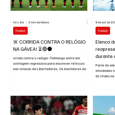
há 1 dia
2 min de leitura
8 de out. de 2
Futebol
Futebol
🚨 CORRIDA CONTRA O RELÓGIO
Elenco d
NA GÁVEA! ⏳🔴⚫
reaprese
durante 
orrida contra o relógio: Flamengo entra em
contagem regressiva para inscrever reforços
Parte do el
nas oitavas da Libertadores. Os bastidores do
atividades 
Clube de Regatas do Flamengo estão em ritmo
do Urubu na 
de plantão.
restante dos
retomará os 
um período 
técnica devi
descanso ve
por 1 a 0 no