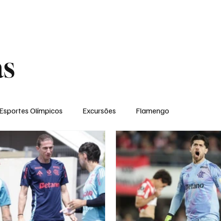
ual
Notícias
Ponto de Encontro
Escola Flamengo Moema
Excur
as
Esportes Olímpicos
Excursões
Flamengo