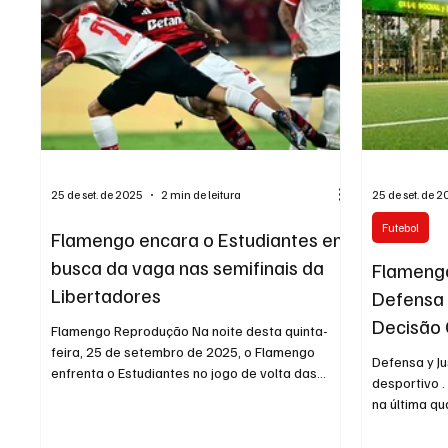
25 de set. de 2025
2 min de leitura
25 de set. de 
Futebol
Flamengo encara o Estudiantes em
busca da vaga nas semifinais da
Flamengo
Libertadores
Defensa 
Decisão 
Flamengo Reprodução Na noite desta quinta-
feira, 25 de setembro de 2025, o Flamengo
Defensa y Ju
enfrenta o Estudiantes no jogo de volta das
desportivo .
quartas...
na última qua