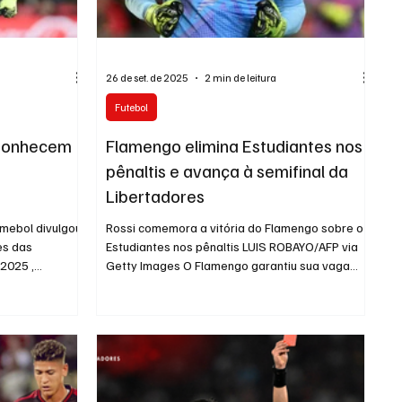
26 de set. de 2025
2 min de leitura
Futebol
 Conhecem
Flamengo elimina Estudiantes nos
pênaltis e avança à semifinal da
Libertadores
mebol divulgou,
Rossi comemora a vitória do Flamengo sobre o
es das
Estudiantes nos pênaltis LUIS ROBAYO/AFP via
 2025 ,
Getty Images O Flamengo garantiu sua vaga
nas...