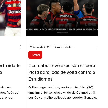
19 de set. de 2025
2 min de leitura
Futebol
ortunidade
Conmebol revê expulsão e libera
no
Plata para jogo de volta contra o
Estudiantes
 vive um
O Flamengo recebeu, nesta sexta-feira (20),
ngo. Após se
uma importante notícia vinda da Conmebol. O
tos, onde
cartão vermelho aplicado ao jogador Gonzalo
ecisiva, o
Plata durante a vitória por 2 a 1 sobre o
ca por espaço
Estudiantes, no jogo de ida das quartas de final