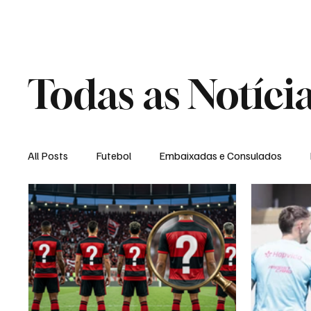
Home
Loja Virt
Todas as Notíci
All Posts
Futebol
Embaixadas e Consulados