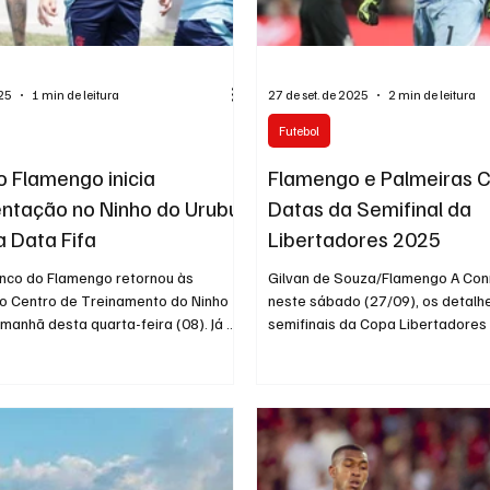
025
1 min de leitura
27 de set. de 2025
2 min de leitura
Futebol
o Flamengo inicia
Flamengo e Palmeiras
ntação no Ninho do Urubu
Datas da Semifinal da
a Data Fifa
Libertadores 2025
enco do Flamengo retornou às
Gilvan de Souza/Flamengo A Con
no Centro de Treinamento do Ninho
neste sábado (27/09), os detalh
manhã desta quarta-feira (08). Já o
semifinais da Copa Libertadores
 jogadores, incluindo titulares,
marcando datas...
treinos na quinta-feira (09), após
de folga concedido pela comissão
do à pausa para a Data Fifa. O
io logo após a derrota para o Bahia
 último domingo, em Salvador.