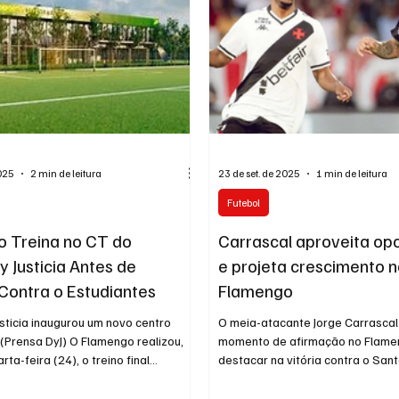
2025
2 min de leitura
23 de set. de 2025
1 min de leitura
Futebol
 Treina no CT do
Carrascal aproveita op
y Justicia Antes de
e projeta crescimento 
Contra o Estudiantes
Flamengo
sticia inaugurou um novo centro
O meia-atacante Jorge Carrascal
 (Prensa DyJ) O Flamengo realizou,
momento de afirmação no Flame
rta-feira (24), o treino final...
destacar na vitória contra o San
contribuiu com uma assistência d
colombiano falou sobre sua bus