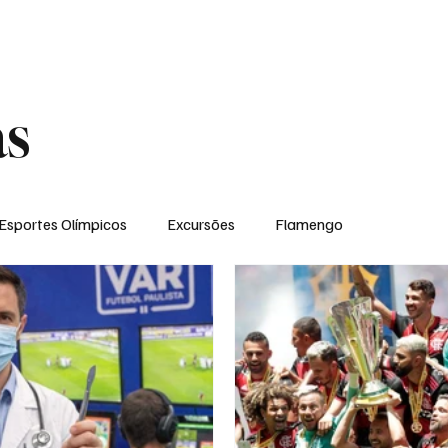
ual
Notícias
Ponto de Encontro
Escola Flamengo Moema
Excur
as
Esportes Olímpicos
Excursões
Flamengo