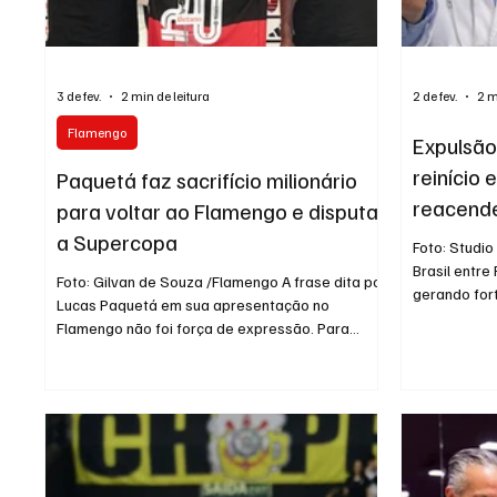
3 de fev.
2 min de leitura
2 de fev.
2 m
Flamengo
Expulsão
reinício
Paquetá faz sacrifício milionário
reacende
para voltar ao Flamengo e disputar
Superco
a Supercopa
Foto: Studio FLA-Sampa 
Brasil entre
Foto: Gilvan de Souza /Flamengo A frase dita por
gerando for
Lucas Paquetá em sua apresentação no
expulsão de
Flamengo não foi força de expressão. Para
do intervalo
voltar ao clube do coração e estar à disposição
partida, ap
já na Supercopa do Brasil, o meia abriu mão de
conduta vio
valores significativos e colocou a paixão pelo
segundos fi
Rubro-Negro acima de qualquer cálculo
com os áudi
financeiro. Determinante para o desfecho da
VAR identif
negociação, Paquetá assumiu do próprio bolso
como agress
parte do acordo entre Flamengo e West Ham. O