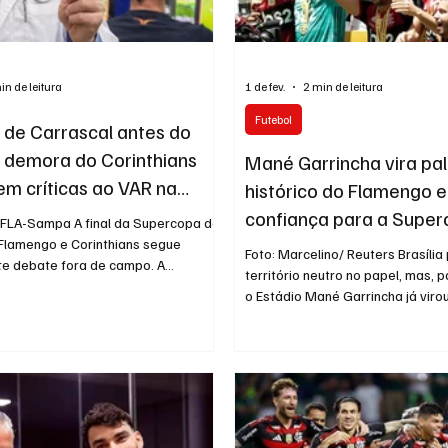
in de leitura
1 de fev.
2 min de leitura
Futebol
 de Carrascal antes do
 e demora do Corinthians
Mané Garrincha vira pa
m críticas ao VAR na
histórico do Flamengo e
pa
confiança para a Supe
A final da Supercopa do
 Flamengo e Corinthians segue
Foto: Marcelino/ Reuters Brasília
te debate fora de campo. A
território neutro no papel, mas, 
 Jorge Carrascal aconteceu na volta
o Estádio Mané Garrincha já vir
, antes do apito para o reinício da
segunda casa. No próximo doming
ós o VAR apontar uma suposta
diante do Corinthians, o Rubro-
lenta em um lance ocorrido nos
75 jogos no estádio e tenta tran
nais do primeiro tempo. De acordo
novamente o palco em aliado na 
os divulgados pela CBF, a equipe do
primeiro título da temporada. M
icou um movimento interpretado
Supercopa do Brasil, o Flameng
ão e chamou o árbitro Rafael R
relação especial com a capital fe