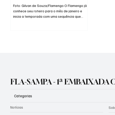
em 2026
Foto: Gilvan de Souza/Flamengo O Flamengo já
conhece seu roteiro para o mês de janeiro e
inicia a temporada com uma sequência que
mescla testes, clássicos e disputa por título. O
Rubro-Negro terá compromissos pelo
Campeonato Carioca, a decisão da Supercopa
do Brasil e a estreia no Campeonato Brasileiro,
em um calendário que exige planejamento e
gestão do elenco desde o primeiro dia. O
Carioca abre o ano com três jogos nas rodadas
iniciais. A estreia será contra o Bangu, no di
FLA-SAMPA - 1ª EMBAIXADA
Categorias
Notícias
Sob