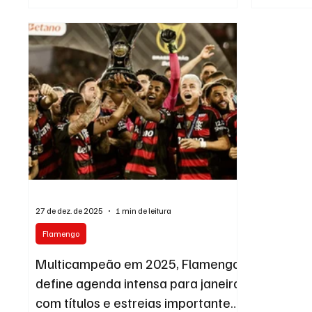
sua particip
Brasileirão e da Copa do Brasil e marca um teste
domingo, con
importante para o Rubro-Negro logo no início do
escolha de 
ano. Atual campeão brasileiro, o Flamengo
direta com s
chega à decisão buscando retomar confiança
Em entrevist
após um começo de temporada irregular. A
equipe comandada por Filipe Luís
27 de dez. de 2025
1 min de leitura
Flamengo
Multicampeão em 2025, Flamengo
define agenda intensa para janeiro
com títulos e estreias importantes