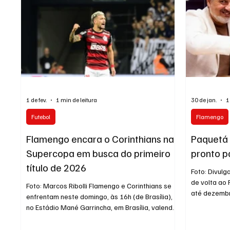
valor da transferência foi ajustado pa
1 de fev.
1 min de leitura
30 de jan.
1
Futebol
Flamengo
Flamengo encara o Corinthians na
Paquetá 
Supercopa em busca do primeiro
pronto p
título de 2026
Foto: Divul
de volta ao
Foto: Marcos Ribolli Flamengo e Corinthians se
até dezembr
enfrentam neste domingo, às 16h (de Brasília),
Ninho do Uru
no Estádio Mané Garrincha, em Brasília, valendo
participando
a Supercopa do Brasil e a primeira taça da
registrá-lo 
temporada. O duelo reúne os campeões do