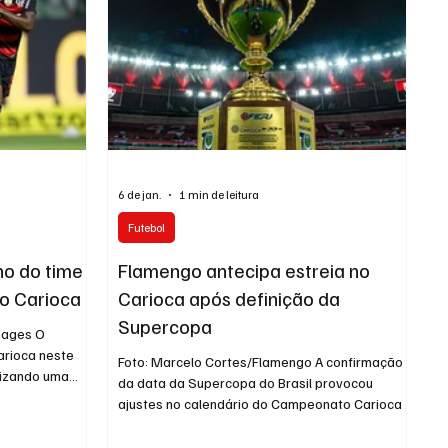
uist
enfrentar fases difíceis, como uma grave le
6 de jan.
1 min de leitura
Futebol
no do time
Flamengo antecipa estreia no
do Carioca
Carioca após definição da
Supercopa
Images O
arioca neste
Foto: Marcelo Cortes/Flamengo A confirmação
lizando uma
da data da Supercopa do Brasil provocou
 sub-20. A
ajustes no calendário do Campeonato Carioca e
to do clube, que
fez o Flamengo antecipar sua estreia na
so ao elenco
competição estadual. A Ferj alterou o confronto