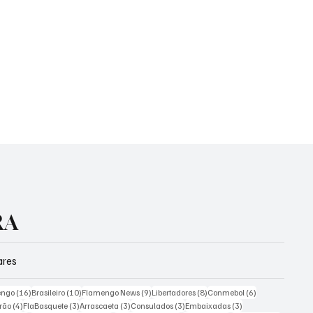
RA
ares
ts
16 posts
10 posts
9 posts
8 posts
6 posts
engo
(16)
Brasileiro
(10)
Flamengo News
(9)
Libertadores
(8)
Conmebol
(6)
4 posts
3 posts
3 posts
3 posts
3 posts
irão
(4)
FlaBasquete
(3)
Arrascaeta
(3)
Consulados
(3)
Embaixadas
(3)