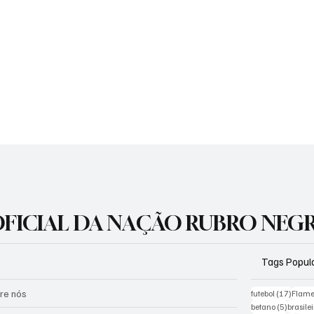
 OFICIAL DA NAÇÃO RUBRO NEG
Tags Popul
re nós
17 pos
futebol
(17)
Flam
5 posts
betano
(5)
brasile