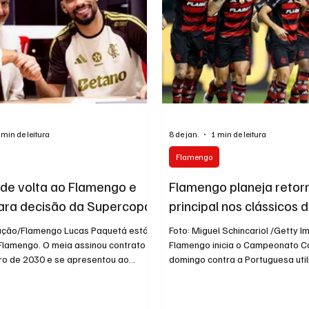
Mané Garrincha que o clube conq
 min de leitura
8 de jan.
1 min de leitura
Flamengo
de volta ao Flamengo e
Flamengo planeja retor
ara decisão da Supercopa
principal nos clássicos 
gação/Flamengo Lucas Paquetá está
Foto: Miguel Schincariol /Getty 
 Flamengo. O meia assinou contrato
Flamengo inicia o Campeonato C
o de 2030 e se apresentou ao
domingo contra a Portuguesa uti
bu nesta sexta-feira, já
equipe formada por jogadores do
 dos treinos. O clube corre para
decisão faz parte do planejamen
no BID da CBF até às 18h, garantindo
deu um período maior de descan