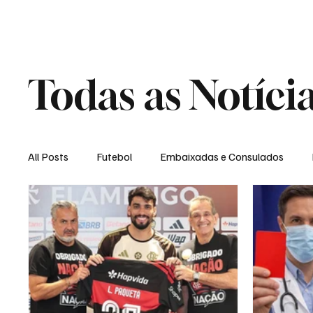
Home
Loja Virt
Todas as Notíci
All Posts
Futebol
Embaixadas e Consulados