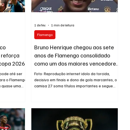
1 de fev.
1 min de leitura
Flamengo
lco
Bruno Henrique chegou aos sete
 reforça
anos de Flamengo consolidado
rcopa 2026
como um dos maiores vencedores
da história do clube.
 pode até ser
Foto: Reprodução internet idolo da torcida,
para o Flamengo,
decisivo em finais e dono de gols marcantes, o
ou quase uma
camisa 27 soma títulos importantes e segue
o, às 16h,
com fome de mais conquistas, mirando agora a
Negro completa
Supercopa do Brasil como a chance de começar
sformar
2026 com o pé direito. Ao longo da trajetória no
briga pelo
Rubro-Negro, BH esteve presente em decisões
aior campeão da
históricas e deixou sua marca em momentos
o tem uma
grandes, incluindo finais de Supercopa,
deral. Foi no
Libertadores e Brasileiro. Mesmo após