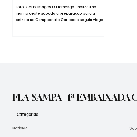
Foto: Getty Images O Flamengo finalizou na
manhã deste sábado a preparação para a
estreia no Campeonato Carioca e seguiu viagem
para Volta Redonda, onde enfrenta a
Portuguesa neste domingo, às 18h, no estádio
Raulino de Oliveira. Com o elenco principal ainda
em período de férias, o Rubro-Negro será
representado por uma equipe totalmente
formada por jogadores das categorias de base.
Sob o comando de Bruno Pivetti, os Garotos do
Ninho terão a responsabilidade de iniciar a
campa
FLA-SAMPA - 1ª EMBAIXADA
Categorias
Notícias
Sob