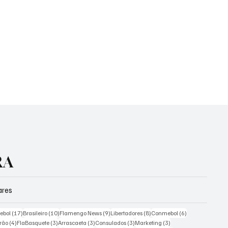
RA
ares
 posts
17 posts
10 posts
9 posts
8 posts
6 posts
tebol
(17)
Brasileiro
(10)
Flamengo News
(9)
Libertadores
(8)
Conmebol
(6)
4 posts
3 posts
3 posts
3 posts
3 posts
irão
(4)
FlaBasquete
(3)
Arrascaeta
(3)
Consulados
(3)
Marketing
(3)