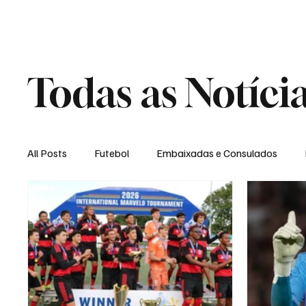
Home
Loja Virt
Todas as Notíci
All Posts
Futebol
Embaixadas e Consulados