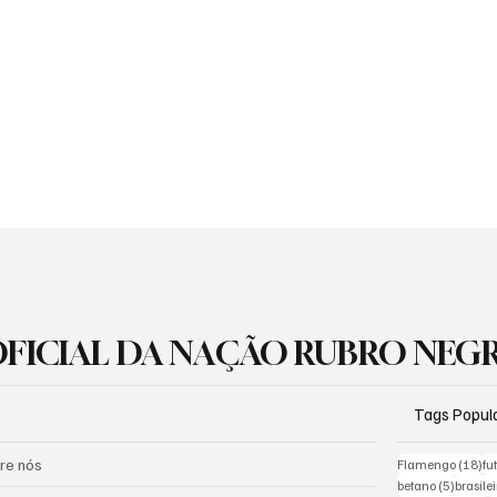
 OFICIAL DA NAÇÃO RUBRO NEG
Tags Popul
re nós
18
Flamengo
(18)
fu
5 posts
betano
(5)
brasile