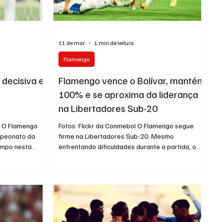
11 de mar.
1 min de leitura
Flamengo
 decisiva e
Flamengo vence o Bolívar, mantém
100% e se aproxima da liderança
na Libertadores Sub-20
o O Flamengo
Fotos: Flickr da Conmebol O Flamengo segue
mpeonato da
firme na Libertadores Sub-20. Mesmo
ampo nesta
enfrentando dificuldades durante a partida, o
ia, do Paraguai,
Rubro-Negro venceu o Bolívar por 4 a 1, repetiu
6h (de Brasília),
o placar da estreia e manteve os 100% de
Quito. Um dos
aproveitamento na competição, ficando em
aqui é o
ótima posição para terminar a fase de grupos
 dois gols
na liderança. O Mengão começou a partida em
em de 18 anos
ritmo forte. Logo aos 4 minutos, Ryan Roberto
ro-negra ao
abriu o placar após boa jogada pela direita.