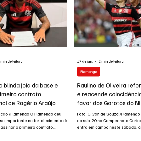
ortunidade importante para
fazer uma defesa salvadora nos
 min de leitura
17 de jan.
2 min de leitura
Flamengo
 blinda joia da base e
Raulino de Oliveira refo
rimeiro contrato
e reacende coincidência
onal de Rogério Araújo
favor dos Garotos do N
gação /Flamengo O Flamengo deu
Foto: Gilvan de Souza /Flameng
so importante no fortalecimento de
do sub-20 no Campeonato Cario
assinar o primeiro contrato
entra em campo neste sábado, à
 do meia Rogério Araújo, de apenas
do Volta Redonda, carregando u
 dos destaques do sub-17 rubro-
que atravessa gerações e fortal