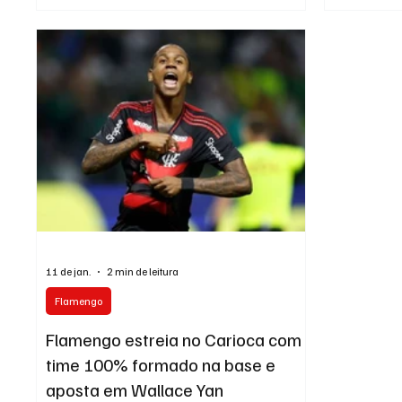
Bragantino por 6 a 4, em um jogo movimentado e
negro em 202
com destaque absoluto para a estreia do
por três te
atacante Josmar, que marcou dois gols e ainda
rescisória f
deu uma assistência. Recém-chegado do Avaí,
de R$ 315 m
Josmar mostrou personalidade desde os
Rogério Júni
primeiros minutos. Ele abriu o placar após boa
campanha vi
tro
11 de jan.
2 min de leitura
Flamengo
Flamengo estreia no Carioca com
time 100% formado na base e
aposta em Wallace Yan