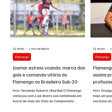
Sporting, Wolfsburg e Feyenoo
mais uma op
21 de fev.
1 min de leitura
21 de jan.
1
Flamengo
Flamengo
Josmar estreia voando, marca dois
Flamengo
gols e comanda vitória do
assina p
Flamengo no Brasileiro Sub-20
profissi
Foto: Fernando Roberto /Red Bull O Flamengo
Foto: Divul
começou com o pé direito sua caminhada em
mais um pas
busca de mais um título do Campeonato
sua base ao 
Brasileiro Sub-20. Jogando fora de casa nesta
profissional
sexta-feira, o Rubro-Negro venceu o Red Bull
17 anos. Um