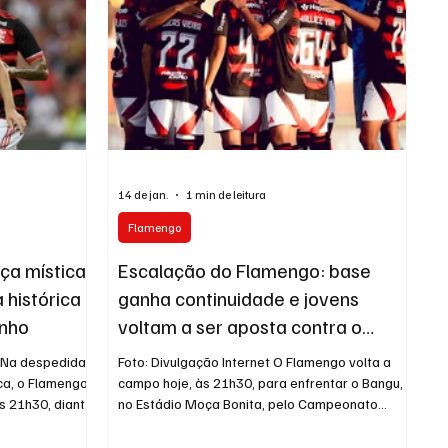
Pouco depois, Josmar ampliou com categoria, c
14 de jan.
1 min de leitura
Flamengo
rça mística
Escalação do Flamengo: base
 histórica a
ganha continuidade e jovens
inho
voltam a ser aposta contra o
Bangu
o Na despedida
Foto: Divulgação Internet O Flamengo volta a
ca, o Flamengo
campo hoje, às 21h30, para enfrentar o Bangu,
s 21h30, diante
no Estádio Moça Bonita, pelo Campeonato
ma coincidência
Carioca, mantendo a proposta de dar rodagem
ece a mística
aos garotos da base. A equipe rubro-negra deve