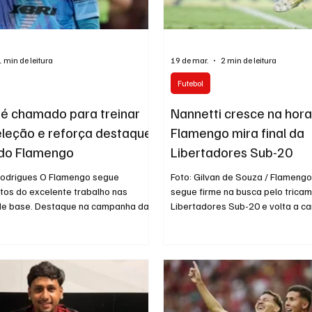
1 min de leitura
19 de mar.
2 min de leitura
Futebol
 é chamado para treinar
Nannetti cresce na hora
leção e reforça destaque
Flamengo mira final da
 do Flamengo
Libertadores Sub-20
 Rodrigues O Flamengo segue
Foto: Gilvan de Souza / Flameng
utos do excelente trabalho nas
segue firme na busca pelo trica
de base. Destaque na campanha da
Libertadores Sub-20 e volta a c
 Sub-20, o goleiro Léo Nannetti foi
quinta-feira para encarar o Olimp
ara integrar os treinamentos da
em jogo único pela semifinal, às 1
ileira principal, comandada por
no estádio Banco Guayaquil, em 
tti, durante a preparação para
grandes nomes da campanha até 
ontra França e Croácia, nos Estados
goleiro Léo Nannetti. Com apenas
lar nas cinco partidas do torneio
sofridos em três partidas, o jov
 da base, o jovem de 18 anos ganha
foi decisivo na classificação rub