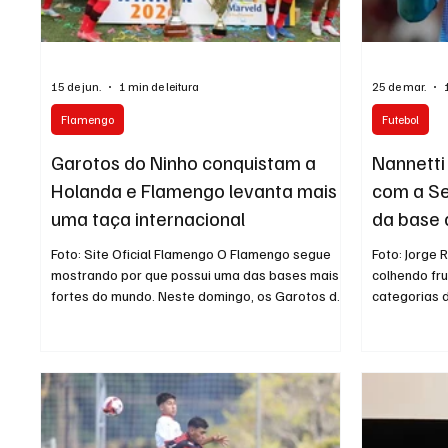
15 de jun.
1 min de leitura
25 de mar.
Flamengo
Futebol
Garotos do Ninho conquistam a
Nannetti
Holanda e Flamengo levanta mais
com a Se
uma taça internacional
da base
Foto: Site Oficial Flamengo O Flamengo segue
Foto: Jorge
mostrando por que possui uma das bases mais
colhendo fr
fortes do mundo. Neste domingo, os Garotos do
categorias 
Ninho venceram o Ajax por 1 a 0 na grande final
Libertadores
do Marveld International Tournament Sub-15,
convidado p
disputado na Holanda, e conquistaram mais um
Seleção Bras
importante título internacional. A campanha
Carlo Ancelo
rubro-negra foi digna de destaque. Ao longo da
amistosos c
competição, o Flamengo enfrentou adversários
Unidos. Titu
tradicionais do futebol mundial, como PSG,
continental