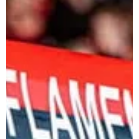
vantagem sobre o vice-líder Palmeiras, que apenas empatou com
o Fluminense. Com isso, o time comandado por Filipe Luís pode
garantir o troféu já na próxima terça-feira. A combinação para o
título antecipado é direta: o Flamengo precisa vencer o Atlético-
MG, fora de casa, e torcer para que o Pal