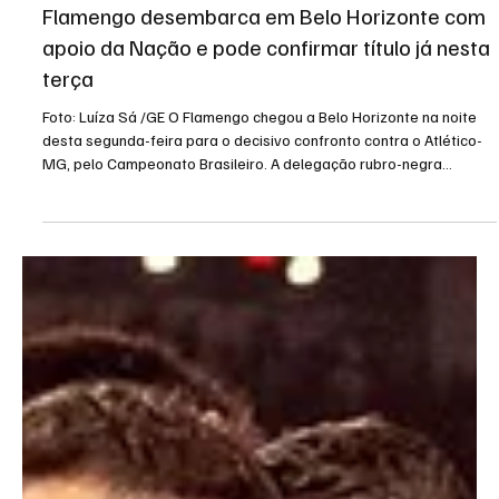
25 de nov. de 2025
1 min de leitura
Flamengo desembarca em Belo Horizonte com
apoio da Nação e pode confirmar título já nesta
terça
Foto: Luíza Sá /GE O Flamengo chegou a Belo Horizonte na noite
desta segunda-feira para o decisivo confronto contra o Atlético-
MG, pelo Campeonato Brasileiro. A delegação rubro-negra
desembarcou com o elenco praticamente completo e foi recebida
em clima de festa na capital mineira. Cerca de 50 torcedores
aguardaram a equipe no hotel, entoando cânticos de apoio e
celebrando a possibilidade de o clube conquistar mais um título
nacional. Gritos de “seremos campeões” e sinalizado