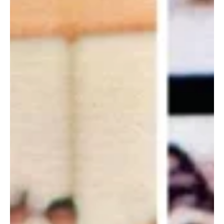
24 de nov. de 2025
2 min de leitura
Flamengo ultrapassa 1 milhão de ingressos
vendidos como mandante no Brasileirão 2025
Foto: Internet O Flamengo alcançou neste fim de semana uma das
marcas mais expressivas da temporada: ultrapassou 1 milhão de
ingressos vendidos como mandante no Campeonato Brasileiro de
2025. Com 64.772 pagantes presentes na vitória por 3 a 0 sobre o
Bragantino, pela 35ª rodada, o clube atingiu 1.045.734 torcedores
distribuídos em 18 jogos no Maracanã, reafirmando sua posição
como maior força de público do país. A consistência do Flamengo
nas arquibancadas acompanha o desempe