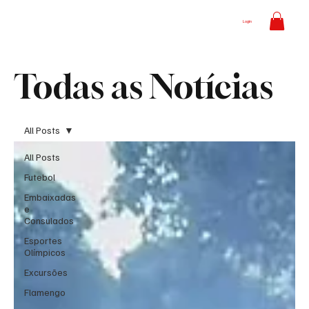
Login
Todas as Notícias
All Posts
All Posts
Futebol
Embaixadas
e
Consulados
Esportes
Olímpicos
Excursões
Flamengo