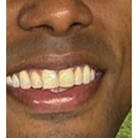
Flamengo ajusta meio-campo e amplia opções
no ataque para enfrentar o Bragantino
Foto: Ricardo Moreira/GettyImages O Flamengo se prepara para
encarar o Bragantino daqui a pouco , às 21h30, no Maracanã, pelo
Campeonato Brasileiro, com mudanças importantes no meio-
campo e um ataque amplamente municiado de alternativas. Filipe
Luís não contará com Pulgar e Saúl, suspensos, e reorganiza o
setor para manter a equipe competitiva no momento decisivo da
temporada. A principal novidade deve ser o retorno de De la Cruz.
Recuperado das dores no joelho que o tiraram