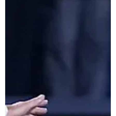
23 de nov. de 2025
2 min de leitura
Geraldo “Assoviador”: o talento que encantou o
Flamengo e partiu cedo demais
Foto: Acervo/ Revista Placar A história do Flamengo é repleta de
ídolos eternos, mas poucos carregam a aura de encanto e
mistério de Geraldo Cleofas Dias Alves, o “Geraldo Assoviador”.
Driblador, alegre, dono de um controle de bola raro e de um estilo
moleque que arrancava aplausos, o jovem mineiro marcou uma