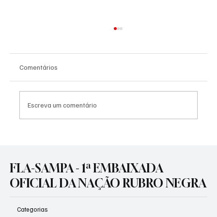
Comentários
Escreva um comentário
SOBERANIA CONFIRMADA: DATAFOLHA
APONTA FLAMENGO ISOLADO NA
LIDERANÇA DAS MAIORES TORCIDAS DO
FLA-SAMPA - 1ª EMBAIXADA
BRASIL
OFICIAL DA NAÇÃO RUBRO NEGRA
Categorias