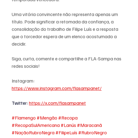
Uma vitória convincente não representa apenas um 
título. Pode significar a retomada da confiança, a 
consolidação do trabalho de Filipe Luís e a resposta 
que o torcedor espera de um elenco acostumado a 
decidir.
Siga, curta, comente e compartilhe a FLA-Sampa nas 
redes sociais!
Instagram: 
https://www.instagram.com/flasampanet/
Twitter
: 
https://x.com/flasampanet
#Flamengo
#Mengão
#Recopa
#RecopaSulAmericana
#Lanús
#Maracanã
#NaçãoRubroNegra
#FilipeLuís
#RubroNegro