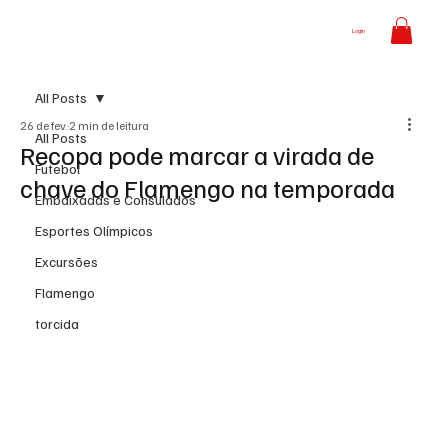
Login
All Posts
26 de fev.
2 min de leitura
All Posts
Recopa pode marcar a virada de
Futebol
chave do Flamengo na temporada
Embaixadas e Consulados
Esportes Olímpicos
Excursões
Flamengo
torcida