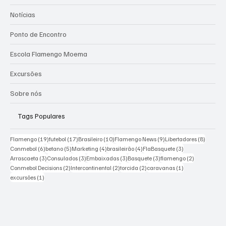
Notícias
Ponto de Encontro
Escola Flamengo Moema
Excursões
Sobre nós
Tags Populares
19 posts
17 posts
10 posts
9 posts
8 posts
Flamengo
(19)
futebol
(17)
Brasileiro
(10)
Flamengo News
(9)
Libertadores
(8)
6 posts
5 posts
4 posts
4 posts
3 posts
Conmebol
(6)
betano
(5)
Marketing
(4)
brasileirão
(4)
FlaBasquete
(3)
3 posts
3 posts
3 posts
3 posts
2 posts
Arrascaeta
(3)
Consulados
(3)
Embaixadas
(3)
Basquete
(3)
flamengo
(2)
2 posts
2 posts
2 posts
1 post
Conmebol Decisions
(2)
Intercontinental
(2)
torcida
(2)
caravanas
(1)
1 post
excursões
(1)