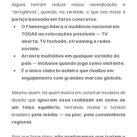
Alguns tentam reduzir nossa reivindicação a 
“arrogância”, quando, na verdade, o que nos move é 
justiça baseada em fatos concretos
:
O Flamengo lidera a audiência nacional em 
TODAS as colocações possíveis — TV 
aberta, TV fechada, streaming e redes 
sociais;
Arrasta multidões em qualquer estádio do 
país — inclusive quando joga como visitante;
É o único clube brasileiro que rivaliza em 
engajamento com grandes marcas globais.
Mesmo assim, há quem insista em construir modelos de 
divisão que 
ignoram essa realidade em nome de 
um falso equilíbrio
, tentando nivelar o futebol 
brasileiro 
pela média — ou pior, pela conveniência 
regional.
Pois que fique claro: 
não aceitaremos que tratem o 