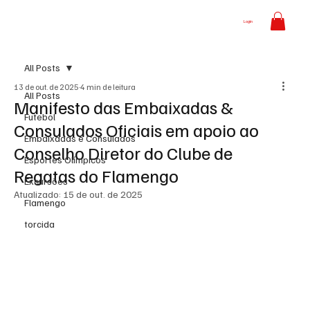
Login
All Posts
13 de out. de 2025
4 min de leitura
All Posts
Manifesto das Embaixadas &
Futebol
Consulados Oficiais em apoio ao
Embaixadas e Consulados
Conselho Diretor do Clube de
Esportes Olímpicos
Regatas do Flamengo
Excursões
Atualizado:
15 de out. de 2025
Flamengo
torcida