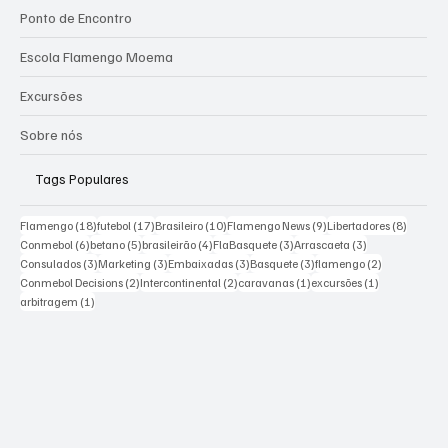
Ponto de Encontro
Escola Flamengo Moema
Excursões
Sobre nós
Tags Populares
18 posts
17 posts
10 posts
9 posts
8 posts
Flamengo
(18)
futebol
(17)
Brasileiro
(10)
Flamengo News
(9)
Libertadores
(8)
6 posts
5 posts
4 posts
3 posts
3 posts
Conmebol
(6)
betano
(5)
brasileirão
(4)
FlaBasquete
(3)
Arrascaeta
(3)
3 posts
3 posts
3 posts
3 posts
2 posts
Consulados
(3)
Marketing
(3)
Embaixadas
(3)
Basquete
(3)
flamengo
(2)
2 posts
2 posts
1 post
1 post
Conmebol Decisions
(2)
Intercontinental
(2)
caravanas
(1)
excursões
(1)
1 post
arbitragem
(1)