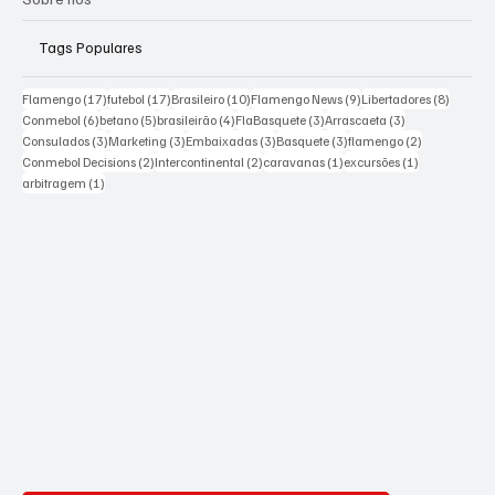
Tags Populares
17 posts
17 posts
10 posts
9 posts
8 posts
Flamengo
(17)
futebol
(17)
Brasileiro
(10)
Flamengo News
(9)
Libertadores
(8)
6 posts
5 posts
4 posts
3 posts
3 posts
Conmebol
(6)
betano
(5)
brasileirão
(4)
FlaBasquete
(3)
Arrascaeta
(3)
3 posts
3 posts
3 posts
3 posts
2 posts
Consulados
(3)
Marketing
(3)
Embaixadas
(3)
Basquete
(3)
flamengo
(2)
2 posts
2 posts
1 post
1 post
Conmebol Decisions
(2)
Intercontinental
(2)
caravanas
(1)
excursões
(1)
1 post
arbitragem
(1)