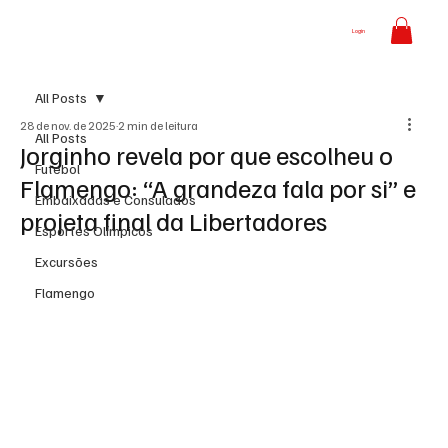
Login
All Posts
28 de nov. de 2025
2 min de leitura
All Posts
Jorginho revela por que escolheu o
Futebol
Flamengo: “A grandeza fala por si” e
Embaixadas e Consulados
projeta final da Libertadores
Esportes Olímpicos
Excursões
Flamengo