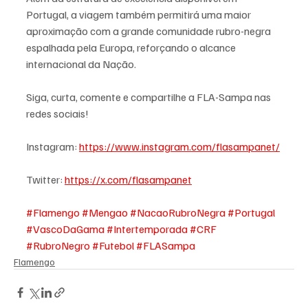
Portugal, a viagem também permitirá uma maior 
aproximação com a grande comunidade rubro-negra 
espalhada pela Europa, reforçando o alcance 
internacional da Nação.
Siga, curta, comente e compartilhe a FLA-Sampa nas 
redes sociais!
Instagram: 
https://www.instagram.com/flasampanet/
Twitter: 
https://x.com/flasampanet
#Flamengo
#Mengao
#NacaoRubroNegra
#Portugal
#VascoDaGama
#Intertemporada
#CRF
#RubroNegro
#Futebol
#FLASampa
Flamengo