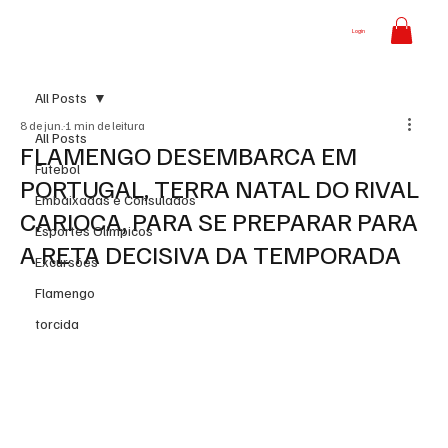
Login
All Posts
8 de jun.
1 min de leitura
All Posts
FLAMENGO DESEMBARCA EM
Futebol
PORTUGAL, TERRA NATAL DO RIVAL
Embaixadas e Consulados
CARIOCA, PARA SE PREPARAR PARA
Esportes Olímpicos
A RETA DECISIVA DA TEMPORADA
Excursões
Flamengo
torcida