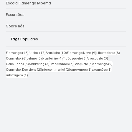
Escola Flamengo Moema
Excursões
Sobre nós
Tags Populares
18 posts
17 posts
10 posts
9 posts
8 posts
Flamengo
(18)
futebol
(17)
Brasileiro
(10)
Flamengo News
(9)
Libertadores
(8)
6 posts
5 posts
4 posts
3 posts
3 posts
Conmebol
(6)
betano
(5)
brasileirão
(4)
FlaBasquete
(3)
Arrascaeta
(3)
3 posts
3 posts
3 posts
3 posts
2 posts
Consulados
(3)
Marketing
(3)
Embaixadas
(3)
Basquete
(3)
flamengo
(2)
2 posts
2 posts
1 post
1 post
Conmebol Decisions
(2)
Intercontinental
(2)
caravanas
(1)
excursões
(1)
1 post
arbitragem
(1)