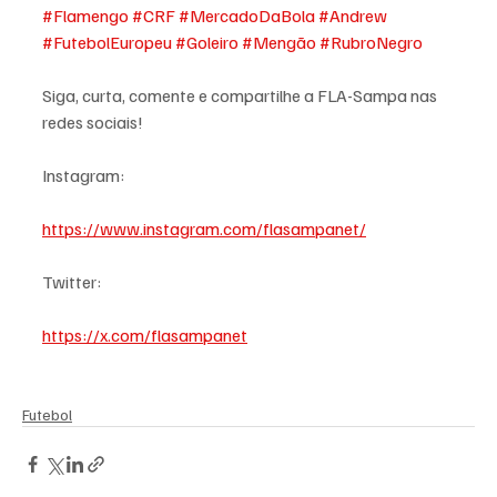
#Flamengo
#CRF
#MercadoDaBola
#Andrew
#FutebolEuropeu
#Goleiro
#Mengão
#RubroNegro
Siga, curta, comente e compartilhe a FLA-Sampa nas 
redes sociais!
Instagram:
https://www.instagram.com/flasampanet/
Twitter:
https://x.com/flasampanet
Futebol