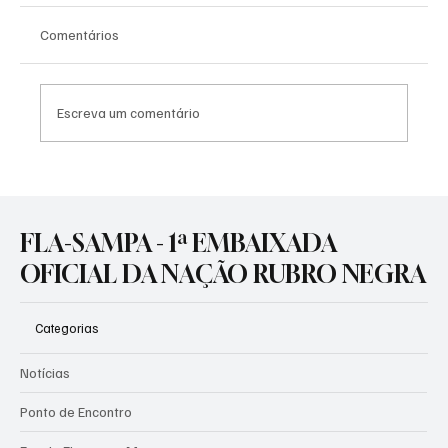
Comentários
Escreva um comentário
SOBERANIA CONFIRMADA: DATAFOLHA
APONTA FLAMENGO ISOLADO NA
LIDERANÇA DAS MAIORES TORCIDAS DO
FLA-SAMPA - 1ª EMBAIXADA
BRASIL
OFICIAL DA NAÇÃO RUBRO NEGRA
Categorias
Notícias
Ponto de Encontro