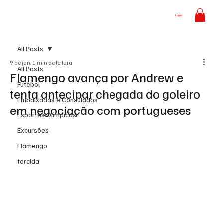
Login
All Posts
9 de jan.
1 min de leitura
All Posts
Flamengo avança por Andrew e
Futebol
tenta antecipar chegada do goleiro
Embaixadas e Consulados
em negociação com portugueses
Esportes Olímpicos
Excursões
Flamengo
torcida