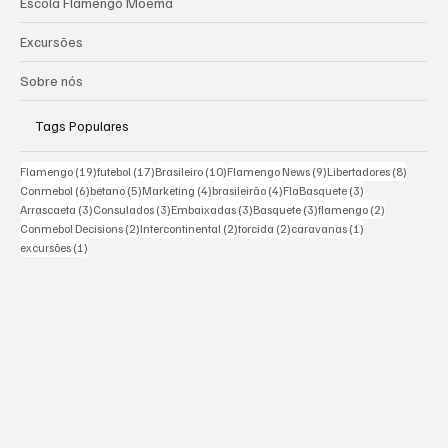
Escola Flamengo Moema
Excursões
Sobre nós
Tags Populares
19 posts
17 posts
10 posts
9 posts
8 posts
Flamengo
(19)
futebol
(17)
Brasileiro
(10)
Flamengo News
(9)
Libertadores
(8)
6 posts
5 posts
4 posts
4 posts
3 posts
Conmebol
(6)
betano
(5)
Marketing
(4)
brasileirão
(4)
FlaBasquete
(3)
3 posts
3 posts
3 posts
3 posts
2 posts
Arrascaeta
(3)
Consulados
(3)
Embaixadas
(3)
Basquete
(3)
flamengo
(2)
2 posts
2 posts
2 posts
1 post
Conmebol Decisions
(2)
Intercontinental
(2)
torcida
(2)
caravanas
(1)
1 post
excursões
(1)