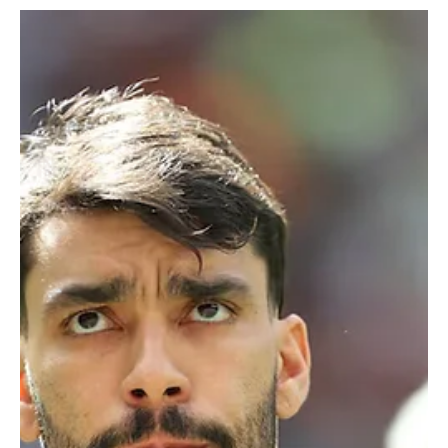
Jardim e o período sob o comando de Filipe Luís. Em participação
recente, o defensor destacou que o Rubro-Negro atual tem uma
proposta mais direta, sem abrir mão do equilíbrio ao longo das
partidas. Segundo Ortiz, enquanto o time de Filipe Luís priorizava
mais a posse de bola e a construção com calma, o modelo de
Jardim busca aproveitar melhor os espaços e ac