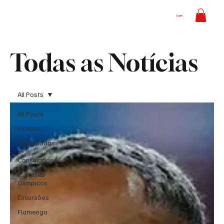
Login
Todas as Notícias
All Posts
All Posts
Futebol
Embaixadas
e
Consulados
Esportes
Olímpicos
Excursões
Flamengo