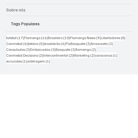
Ponto de Encontro
Escola Flamengo Moema
Excursões
Sobre nós
Tags Populares
17 posts
16 posts
10 posts
9 posts
8 posts
futebol
(17)
Flamengo
(16)
Brasileiro
(10)
Flamengo News
(9)
Libertadores
(8)
6 posts
5 posts
4 posts
3 posts
3 posts
Conmebol
(6)
betano
(5)
brasileirão
(4)
FlaBasquete
(3)
Arrascaeta
(3)
3 posts
3 posts
3 posts
2 posts
Consulados
(3)
Embaixadas
(3)
Basquete
(3)
flamengo
(2)
2 posts
2 posts
2 posts
1 post
Conmebol Decisions
(2)
Intercontinental
(2)
Marketing
(2)
caravanas
(1)
1 post
1 post
excursões
(1)
arbitragem
(1)