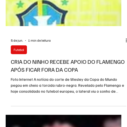
8 de jun.
1 min de leitura
Futebol
CRIA DO NINHO RECEBE APOIO DO FLAMENGO
APÓS FICAR FORA DA COPA
Foto:Internet A notícia do corte de Wesley da Copa do Mundo
pegou em cheio a torcida rubro-negra. Revelado pelo Flamengo e
hoje consolidado no futebol europeu, o lateral viu o sonho de
disputar o Mundial ser interrompido por uma lesão muscular
justamente às vésperas da competição. Diante do momento difícil,
o Flamengo fez questão de se manifestar publicamente,
destacando a força, a dedicação e a trajetória construída pelo