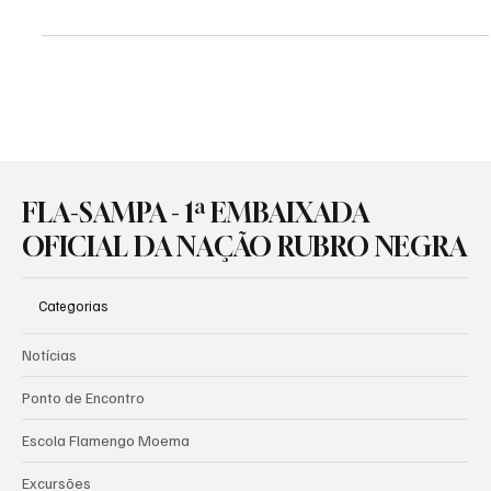
Flamengo e voltar ao radar da Seleção
Foto: Sergio Lima /AFP Lucas Paquetá encara a Data Fifa como
uma oportunidade importante para se firmar de vez no Flamengo.
Fora da última convocação de Carlo Ancelotti, o meia segue no
radar da Seleção, mas sabe que precisa evoluir dentro do clube
para ganhar espaço e retomar protagonismo às vésperas da
Copa do Mundo. Sem jogos neste período, o camisa 10 aproveita
para acelerar a adaptação ao estilo de jogo de Leonardo Jardim.
Contratado como peça multifuncional, Paquetá já
FLA-SAMPA - 1ª EMBAIXADA
OFICIAL DA NAÇÃO RUBRO NEGRA
Categorias
Notícias