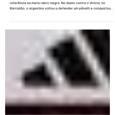
12 de fev.
1 min de leitura
Flamengo
Rossi brilha e garante 10ª defesa de pênalti pelo
Flamengo
Foto: Márcio José /AGIF O goleiro Rossi segue mostrando por que é
referência na meta rubro-negra. No duelo contra o Vitória, no
Barradão, o argentino voltou a defender um pênalti e conquistou
sua 10ª defesa desde que chegou ao Flamengo, mantendo sua
reputação de especialista em cobranças da marca da cal. Em 150
partidas pelo clube, Rossi enfrentou 26 penalidades e sofreu