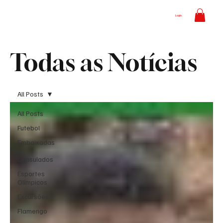
Login
Todas as Notícias
All Posts
All Posts
Futebol
Embaixadas
e
Consulados
Esportes
Olímpicos
Excursões
Flamengo