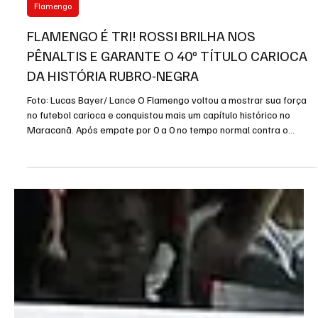
9 de mar.
2 min de leitura
Flamengo
FLAMENGO É TRI! ROSSI BRILHA NOS
PÊNALTIS E GARANTE O 40º TÍTULO CARIOCA
DA HISTÓRIA RUBRO-NEGRA
Foto: Lucas Bayer/ Lance O Flamengo voltou a mostrar sua força
no futebol carioca e conquistou mais um capítulo histórico no
Maracanã. Após empate por 0 a 0 no tempo normal contra o
Fluminense, o Rubro-Negro levou a melhor nas cobranças de
pênaltis e venceu por 5 a 4, garantindo o tricampeonato do
Campeonato Carioca e o 40º título estadual de sua história. O
grande nome da decisão foi o goleiro Rossi. O argentino brilhou