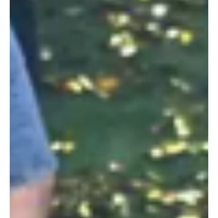
Flamengo vence fora, não convence, mas ganha
fôlego com boas notícias no Brasileirão
Foto: Arquivo Internet O Flamengo saiu do Barradão com os três
pontos, mas passou longe de empolgar. A vitória por 2 a 1 sobre o
Vitória, pela terceira rodada do Brasileirão, entra facilmente na
lista das atuações mais preocupantes da equipe sob o comando
de Filipe Luís. Ainda assim, no cenário atual, vencer era mais
urgente do que jogar bonito. O time voltou a apresentar
dificuldades claras na saída de bola, erros técnicos em excesso e
pouca criatividade no meio-campo. Foram