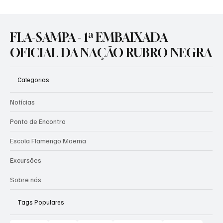
sete jogadores na lista. O grupo de estudo técnico da entidade
reconheceu a superioridade rubro-negra ao longo da campanha,
coroada com o título conquistado sobre o Palmeiras em Lima. O
goleiro Rossi, os zagueiros Léo Pereira e Danilo, além dos meio-
campistas Pulgar, Carrascal e Arrascaeta e do
FLA-SAMPA - 1ª EMBAIXADA
OFICIAL DA NAÇÃO RUBRO NEGRA
Categorias
Notícias
Ponto de Encontro
Escola Flamengo Moema