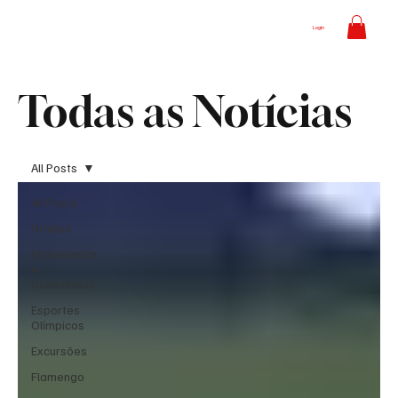
Login
Todas as Notícias
All Posts
All Posts
Futebol
Embaixadas
e
Consulados
Esportes
Olímpicos
Excursões
Flamengo