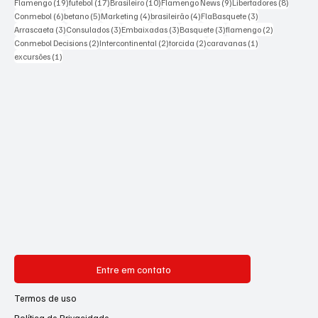
Excursões
Sobre nós
Tags Populares
19 posts
17 posts
10 posts
9 posts
8 posts
Flamengo
(19)
futebol
(17)
Brasileiro
(10)
Flamengo News
(9)
Libertadores
(8)
6 posts
5 posts
4 posts
4 posts
3 posts
Conmebol
(6)
betano
(5)
Marketing
(4)
brasileirão
(4)
FlaBasquete
(3)
3 posts
3 posts
3 posts
3 posts
2 posts
Arrascaeta
(3)
Consulados
(3)
Embaixadas
(3)
Basquete
(3)
flamengo
(2)
2 posts
2 posts
2 posts
1 post
Conmebol Decisions
(2)
Intercontinental
(2)
torcida
(2)
caravanas
(1)
1 post
excursões
(1)