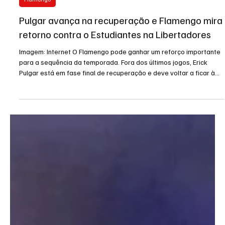
23 de abr.
1 min de leitura
Flamengo
Pulgar avança na recuperação e Flamengo mira
retorno contra o Estudiantes na Libertadores
Imagem: Internet O Flamengo pode ganhar um reforço importante
para a sequência da temporada. Fora dos últimos jogos, Erick
Pulgar está em fase final de recuperação e deve voltar a ficar à
disposição no confronto contra o Estudiantes, pela terceira
rodada da fase de grupos da Libertadores. O volante chileno se
recupera de uma lesão no ombro direito e já realiza trabalhos no
campo com a fisioterapia. A expectativa interna é que ele volte a
treinar com o elenco nos próximos dias