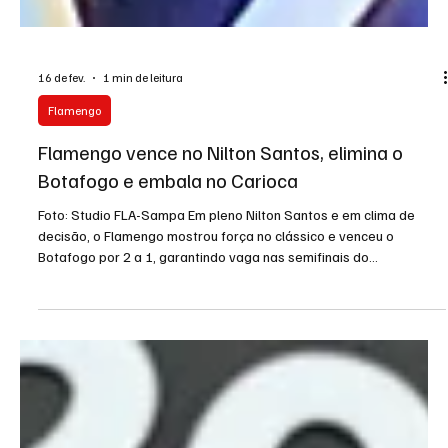
16 de fev.
1 min de leitura
Flamengo
Flamengo vence no Nilton Santos, elimina o
Botafogo e embala no Carioca
Foto: Studio FLA-Sampa Em pleno Nilton Santos e em clima de
decisão, o Flamengo mostrou força no clássico e venceu o
Botafogo por 2 a 1, garantindo vaga nas semifinais do
Campeonato Carioca. Com gols de Lucas Paquetá e Erick Pulgar, o
Rubro-Negro confirmou a superioridade no confronto e segue
firme na briga pelo título. O time comandado por Filipe Luís
começou pressionando alto e foi premiado ainda no primeiro