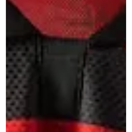
IRRECUSÁVEL, MAS RECUSOU: BRUNO
HENRIQUE RELEMBRA PROPOSTA DO
PALMEIRAS E DESTACA AMOR PELO
FLAMENGO
Imagem: Divulgação/ Internet Um dos grandes ídolos recentes do
Flamengo, Bruno Henrique revelou um bastidor curioso de 2023:
recebeu uma proposta considerada “irrecusável” do Palmeiras,
mas decidiu permanecer no Rubro-Negro por respeito,
identificação e carinho pelo clube e pela torcida. Em entrevista ao
podcast Barbacast, o atacante contou que a oferta paulista era
extremamente atrativa. Ainda assim, a ligação construída ao longo
dos anos com o Flamengo pesou mais na decisão