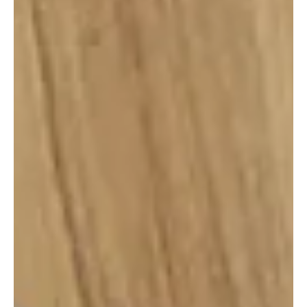
Foto: Marcelo Cortes A história de um dos maiores ídolos da
Nação acaba de ganhar mais um capítulo. O eterno Leandro será
homenageado com a biografia "Meu Manto, Primeiro e Único",
obra que resgata sua trajetória desde as categorias de base até
a consagração como um dos maiores laterais da história do
futebol brasileiro. Escrita pelos jornalistas Marcos Vinicius Cabral
e Sergio Pugliese, a publicação reúne 135 entrevistas e traz
bastidores, histórias inéditas e relatos de que