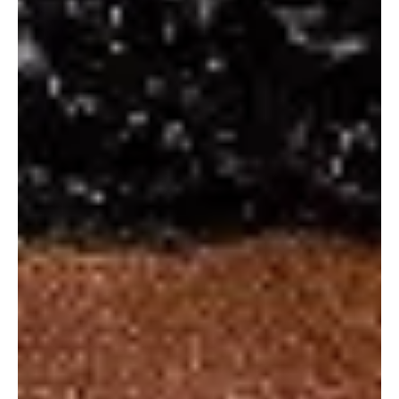
26 de mar.
1 min de leitura
Flamengo
Nova camisa branca do Flamengo vaza e
praticamente repete modelo de 2019
Imagem: Studio FLA-Sampa A nova segunda camisa do Flamengo
para a temporada 2026 vazou nas redes sociais e rapidamente
gerou repercussão entre os torcedores. O uniforme,
predominantemente branco, traz de volta a listra horizontal rubro-
negra no peito, muito semelhante ao modelo utilizado em 2019.
Apesar de manter a tradição, o visual não empolgou parte da
torcida, que esperava algo mais inovador para o uniforme 2. A
sensação é de que a fornecedora optou por um caminho mais se