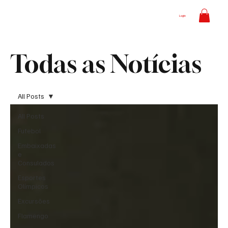
Login
Todas as Notícias
All Posts
All Posts
Futebol
Embaixadas
e
Consulados
Esportes
Olímpicos
Excursões
Flamengo