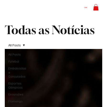
Login
Todas as Notícias
All Posts
All Posts
Futebol
Embaixadas
e
Consulados
Esportes
Olímpicos
Excursões
Flamengo