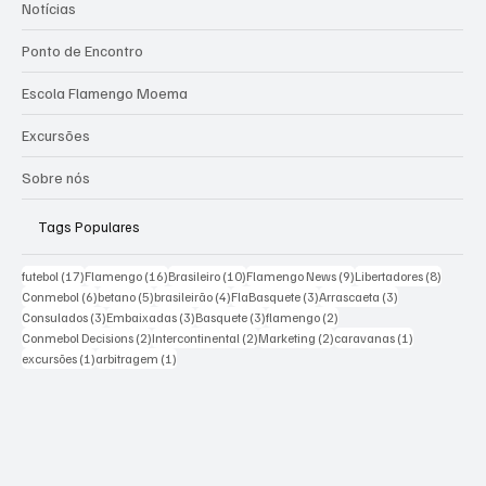
Categorias
Notícias
Ponto de Encontro
Escola Flamengo Moema
Excursões
Sobre nós
Tags Populares
17 posts
16 posts
10 posts
9 posts
8 posts
futebol
(17)
Flamengo
(16)
Brasileiro
(10)
Flamengo News
(9)
Libertadores
(8)
6 posts
5 posts
4 posts
3 posts
3 posts
Conmebol
(6)
betano
(5)
brasileirão
(4)
FlaBasquete
(3)
Arrascaeta
(3)
3 posts
3 posts
3 posts
2 posts
Consulados
(3)
Embaixadas
(3)
Basquete
(3)
flamengo
(2)
2 posts
2 posts
2 posts
1 post
Conmebol Decisions
(2)
Intercontinental
(2)
Marketing
(2)
caravanas
(1)
1 post
1 post
excursões
(1)
arbitragem
(1)