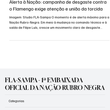
4 de mar.
3 min de leitura
Futebol
Alerta à Nação: campanha de desgaste contra
o Flamengo exige atenção e união da torcida
Imagem: Studio FLA-Sampa O momento é de alerta máximo para a
Nação Rubro-Negra. Em meio à mudança no comando técnico e à
saída de Filipe Luís, cresce um movimento claro de desgaste
público contra o Clube de Regatas do Flamengo, sua diretoria e,
principalmente, contra o presidente Luiz Eduardo Baptista (Bap) e
o diretor executivo José Boto. Não é de hoje que o Flamengo
enfrenta campanhas sistemáticas de ataque. Ao longo de
diferentes administrações, vazamentos internos, crises
FLA-SAMPA - 1ª EMBAIXADA
OFICIAL DA NAÇÃO RUBRO NEGRA