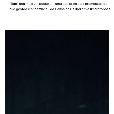
estatuto
Imagem: Studio FLA-Sampa O presidente Luiz Eduardo Baptista
(Bap) deu mais um passo em uma das principais promessas de
sua gestão e encaminhou ao Conselho Deliberativo uma proposta
de emenda ao estatuto do Flamengo que visa ampliar a
profissionalização da administração do clube. A ideia é que todos
os departamentos passem a ser comandados por profissionais
contratados e remunerados, com critérios técnicos e metas de
desempenho bem definidas. A proposta também prevê o fim das