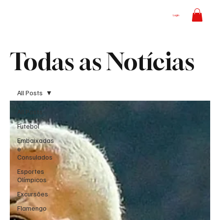
Login
Todas as Notícias
All Posts
All Posts
Futebol
Embaixadas
e
Consulados
Esportes
Olímpicos
Excursões
Flamengo