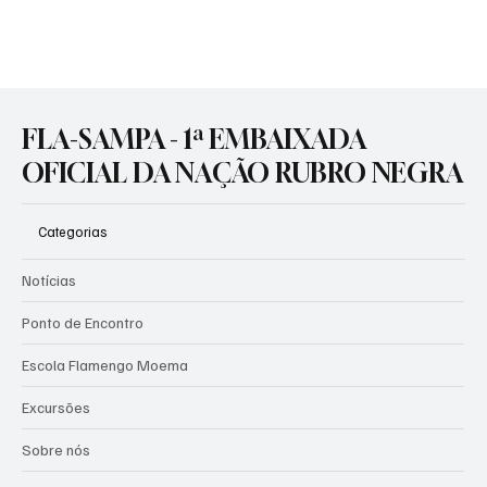
para a disputa da Copa Intercontinental. A delegação rubro-negra
desembarcou em Doha na manhã deste domingo, por volta das
8h30 (horário de Brasília), após deixar o Rio de Janeiro no sábado,
às 15h. A viagem total durou cerca de 18 horas, incluindo uma
parada técnica para abastecimento em Lagos, na Nigéria. Com
seis horas de fuso horário a mais em relação ao Brasil, o grupo
chegou ao destino às 14h30 do horário lo
FLA-SAMPA - 1ª EMBAIXADA
OFICIAL DA NAÇÃO RUBRO NEGRA
Categorias
Notícias
Ponto de Encontro