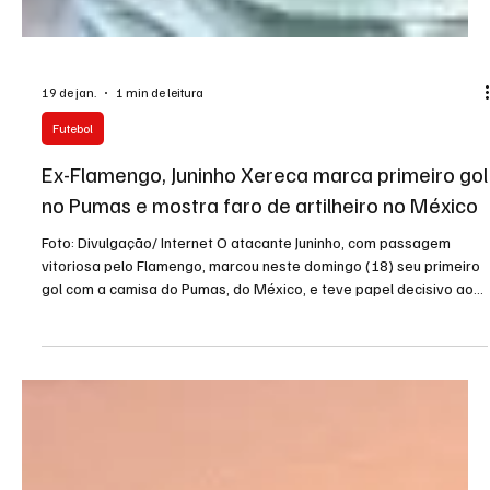
19 de jan.
1 min de leitura
Futebol
Ex-Flamengo, Juninho Xereca marca primeiro gol
no Pumas e mostra faro de artilheiro no México
Foto: Divulgação/ Internet O atacante Juninho, com passagem
vitoriosa pelo Flamengo, marcou neste domingo (18) seu primeiro
gol com a camisa do Pumas, do México, e teve papel decisivo ao
evitar a derrota da equipe no Torneio Clausura do Campeonato
Mexicano. O brasileiro saiu do banco de reservas e precisou de
pouco mais de 20 minutos em campo para balançar as redes. Aos
30 minutos do segundo tempo, Juninho se antecipou ao marcador