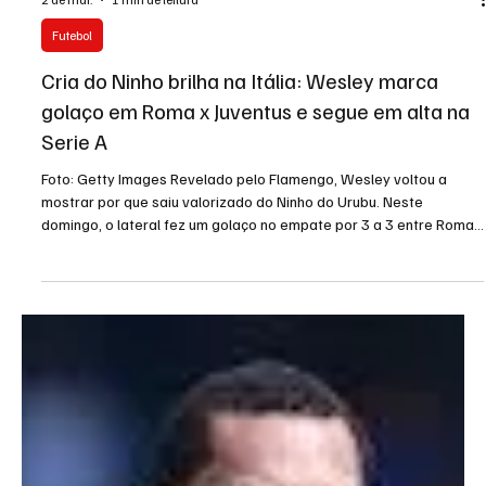
2 de mar.
1 min de leitura
Futebol
Cria do Ninho brilha na Itália: Wesley marca
golaço em Roma x Juventus e segue em alta na
Serie A
Foto: Getty Images Revelado pelo Flamengo, Wesley voltou a
mostrar por que saiu valorizado do Ninho do Urubu. Neste
domingo, o lateral fez um golaço no empate por 3 a 3 entre Roma
e Juventus, pela 27ª rodada do Serie A, e abriu o placar do clássico
com uma pintura da entrada da área. Aos 39 minutos do primeiro
tempo, Wesley aproveitou contra-ataque puxado pelo meio e
recebeu pela esquerda. Com personalidade, trouxe para o pé
direito e acertou o ângulo do goleiro Mattia Perin.