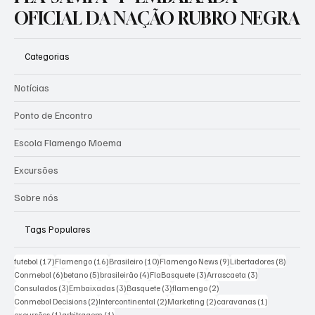
FLA-SAMPA - 1ª EMBAIXADA
OFICIAL DA NAÇÃO RUBRO NEGRA
Categorias
Notícias
Ponto de Encontro
Escola Flamengo Moema
Excursões
Sobre nós
Tags Populares
17 posts
16 posts
10 posts
9 posts
8 posts
futebol
(17)
Flamengo
(16)
Brasileiro
(10)
Flamengo News
(9)
Libertadores
(8)
6 posts
5 posts
4 posts
3 posts
3 posts
Conmebol
(6)
betano
(5)
brasileirão
(4)
FlaBasquete
(3)
Arrascaeta
(3)