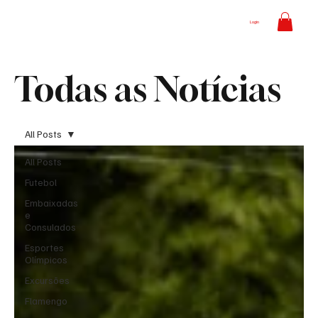
Login
Todas as Notícias
All Posts
All Posts
Futebol
Embaixadas
e
Consulados
Esportes
Olímpicos
Excursões
Flamengo