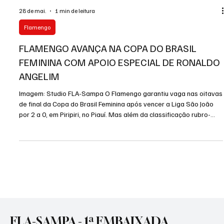
28 de mai.
1 min de leitura
Flamengo
FLAMENGO AVANÇA NA COPA DO BRASIL
FEMININA COM APOIO ESPECIAL DE RONALDO
ANGELIM
Imagem: Studio FLA-Sampa O Flamengo garantiu vaga nas oitavas
de final da Copa do Brasil Feminina após vencer a Liga São João
por 2 a 0, em Piripiri, no Piauí. Mas além da classificação rubro-
negra dentro de campo, a noite também ficou marcada por uma
demonstração de amor à camisa vinda de um velho conhecido da
Nação. Ídolo eterno do Flamengo, Ronaldo Angelim encarou cerca
de 550 quilômetros de estrada, saindo de Juazeiro do Norte, no
Ceará, para acompanhar de perto a equipe