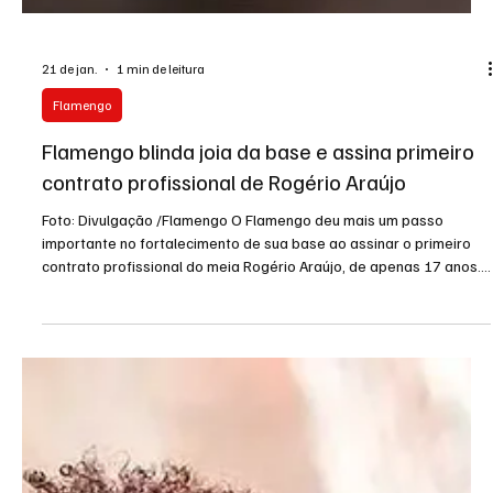
21 de jan.
1 min de leitura
Flamengo
Flamengo blinda joia da base e assina primeiro
contrato profissional de Rogério Araújo
Foto: Divulgação /Flamengo O Flamengo deu mais um passo
importante no fortalecimento de sua base ao assinar o primeiro
contrato profissional do meia Rogério Araújo, de apenas 17 anos.
Um dos destaques do sub-17 rubro-negro em 2025, o jogador
firmou vínculo válido por três temporadas e passou a ter multa
rescisória fixada em 50 milhões de euros, cerca de R$ 315
milhões. Conhecido também como Rogério Júnior, o meia foi peça
importante na campanha vitoriosa da categoria no ano p