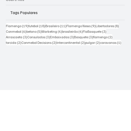
Escola Flamengo Moema
Excursões
Sobre nós
Tags Populares
19 posts
18 posts
11 posts
9 posts
8 posts
Flamengo
(19)
futebol
(18)
Brasileiro
(11)
Flamengo News
(9)
Libertadores
(8)
6 posts
5 posts
4 posts
4 posts
3 posts
Conmebol
(6)
betano
(5)
Marketing
(4)
brasileirão
(4)
FlaBasquete
(3)
3 posts
3 posts
3 posts
3 posts
2 posts
Arrascaeta
(3)
Consulados
(3)
Embaixadas
(3)
Basquete
(3)
flamengo
(2)
2 posts
2 posts
2 posts
2 posts
1 post
torcida
(2)
Conmebol Decisions
(2)
Intercontinental
(2)
pulgar
(2)
caravanas
(1)