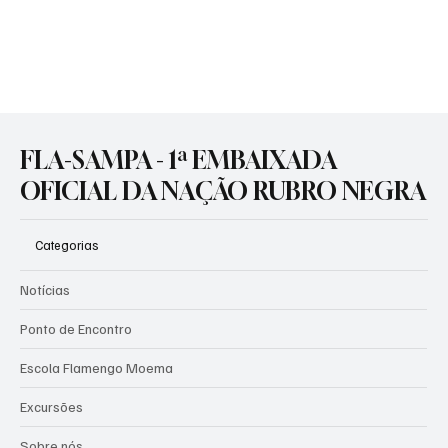
Foto: Divulgação / Flamengo O Flamengo encerra 2025 com mais
uma promessa valorizada no Ninho do Urubu. Aos 17 anos, Ryan
Roberto foi o artilheiro da base rubro-negra na temporada e
confirmou o status de uma das principais joias do clube, já
integrado ao planejamento para dar o próximo passo em 2026,
quando deve atuar de forma definitiva no sub-20. Atuando
preferencialmente pelos lados do ataque, especialmente pela
esquerda, Ryan se destacou pela regularidade e eficiência. Fo
FLA-SAMPA - 1ª EMBAIXADA
OFICIAL DA NAÇÃO RUBRO NEGRA
Categorias
Notícias
Ponto de Encontro