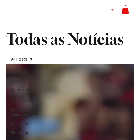
Login
Todas as Notícias
All Posts
All Posts
Futebol
Embaixadas
e
Consulados
Esportes
Olímpicos
Excursões
Flamengo