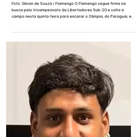
mira final da Libertadores Sub-20
Foto: Gilvan de Souza / Flamengo O Flamengo segue firme na
busca pelo tricampeonato da Libertadores Sub-20 e volta a
campo nesta quinta-feira para encarar o Olimpia, do Paraguai, em
jogo único pela semifinal, às 16h (de Brasília), no estádio Banco
Guayaquil, em Quito. Um dos grandes nomes da campanha até
aqui é o goleiro Léo Nannetti. Com apenas dois gols sofridos em
três partidas, o jovem de 18 anos foi decisivo na classificação
rubro-negra ao fazer uma defesa salvadora nos