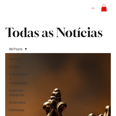
Login
Todas as Notícias
All Posts
All Posts
Futebol
Embaixadas
e
Consulados
Esportes
Olímpicos
Excursões
Flamengo