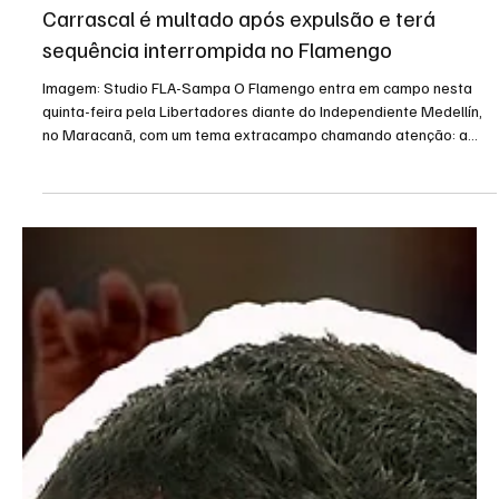
16 de abr.
1 min de leitura
Flamengo
Carrascal é multado após expulsão e terá
sequência interrompida no Flamengo
Imagem: Studio FLA-Sampa O Flamengo entra em campo nesta
quinta-feira pela Libertadores diante do Independiente Medellín,
no Maracanã, com um tema extracampo chamando atenção: a
situação de Carrascal. O colombiano foi multado pelo clube após a
expulsão no clássico contra o Fluminense e também terá que
cumprir suspensões nas próximas partidas. Além do cartão
vermelho no Brasileirão, o jogador já havia sido punido
anteriormente por outra expulsão, na Supercopa. Com isso, o meia