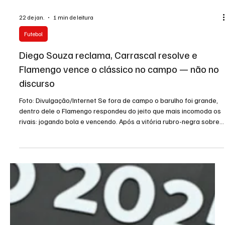
22 de jan.
1 min de leitura
Futebol
Diego Souza reclama, Carrascal resolve e
Flamengo vence o clássico no campo — não no
discurso
Foto: Divulgação/Internet Se fora de campo o barulho foi grande,
dentro dele o Flamengo respondeu do jeito que mais incomoda os
rivais: jogando bola e vencendo. Após a vitória rubro-negra sobre
o Vasco, no Maracanã, pelo Campeonato Carioca, quem roubou a
cena nas redes foi Diego Souza, que resolveu mirar a arbitragem
em vez do placar. O ex-jogador cruzmaltino se revoltou com a