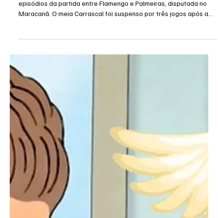
O STJD definiu nesta quinta-feira a punição envolvendo os
episódios da partida entre Flamengo e Palmeiras, disputada no
Maracanã. O meia Carrascal foi suspenso por três jogos após a
expulsão no confronto, enquanto o técnico Leonardo Jardim
acabou absolvido de forma unânime pelas declarações dadas na
coletiva pós-jogo. A decisão sobre Carrascal gerou revolta nos
bastidores do Flamengo, principalmente pela comparação com o
caso envolvendo Paulinho. O atacante do Palmeiras não r