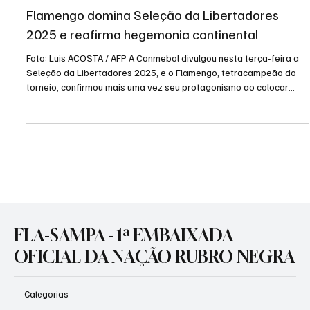
3 de dez. de 2025
1 min de leitura
Futebol
Flamengo domina Seleção da Libertadores
2025 e reafirma hegemonia continental
Foto: Luis ACOSTA / AFP A Conmebol divulgou nesta terça-feira a
Seleção da Libertadores 2025, e o Flamengo, tetracampeão do
torneio, confirmou mais uma vez seu protagonismo ao colocar
sete jogadores na lista. O grupo de estudo técnico da entidade
reconheceu a superioridade rubro-negra ao longo da campanha,
coroada com o título conquistado sobre o Palmeiras em Lima. O
goleiro Rossi, os zagueiros Léo Pereira e Danilo, além dos meio-
campistas Pulgar, Carrascal e Arrascaeta e do