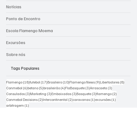
FLA-SAMPA - 1ª EMBAIXADA
OFICIAL DA NAÇÃO RUBRO NEGRA
Categorias
Notícias
Ponto de Encontro
Escola Flamengo Moema
Excursões
Sobre nós
Tags Populares
18 posts
17 posts
10 posts
9 posts
8 posts
Flamengo
(18)
futebol
(17)
Brasileiro
(10)
Flamengo News
(9)
Libertadores
(8)