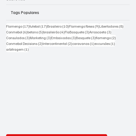
Tags Populares
17 posts
17 posts
10 posts
9 posts
8 posts
Flamengo
(17)
futebol
(17)
Brasileiro
(10)
Flamengo News
(9)
Libertadores
(8)
6 posts
5 posts
4 posts
3 posts
3 posts
Conmebol
(6)
betano
(5)
brasileirão
(4)
FlaBasquete
(3)
Arrascaeta
(3)
3 posts
3 posts
3 posts
3 posts
2 posts
Consulados
(3)
Marketing
(3)
Embaixadas
(3)
Basquete
(3)
flamengo
(2)
2 posts
2 posts
1 post
1 post
Conmebol Decisions
(2)
Intercontinental
(2)
caravanas
(1)
excursões
(1)
1 post
arbitragem
(1)