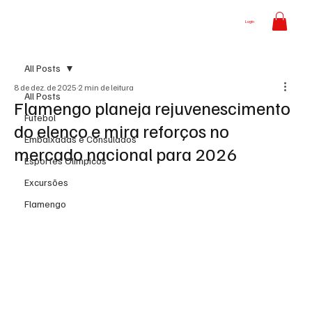
Login
All Posts
8 de dez. de 2025
2 min de leitura
All Posts
Flamengo planeja rejuvenescimento
Futebol
do elenco e mira reforços no
Embaixadas e Consulados
mercado nacional para 2026
Esportes Olímpicos
Excursões
Flamengo