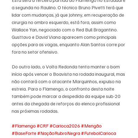
Esta será a terceira partida do Flamengo no Estadual e 
a segunda no Raulino. O técnico Bruno Pivetti terá que 
lidar com mudanças, já que Johnny, em recuperação de 
cirurgia no ombro esquerdo, está fora, assim como 
Wallace Yan, negociado com o Red Bull Bragantino. 
Gusttavo e David Viana aparecem como principais 
opções para as vagas, enquanto Alan Santos corre por 
fora no setor ofensivo.
Do outro lado, o Volta Redonda tenta manter o bom 
início após vencer o Boavista na rodada inaugural, mas 
não contará com o atacante Marquinhos, expulso na 
estreia. Para o Flamengo, o confronto desta noite 
também pode marcar a despedida da equipe sub-20 
antes da chegada de reforços do elenco profissional 
nas próximas rodadas.
#Flamengo
#CRF
#Carioca2026
#Mengão
#BaseForte
#NaçãoRubroNegra
#FutebolCarioca