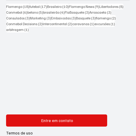
18 posts
17 posts
10 posts
9 posts
8 posts
Flamengo
(18)
futebol
(17)
Brasileiro
(10)
Flamengo News
(9)
Libertadores
(8)
6 posts
5 posts
4 posts
3 posts
3 posts
Conmebol
(6)
betano
(5)
brasileirão
(4)
FlaBasquete
(3)
Arrascaeta
(3)
3 posts
3 posts
3 posts
3 posts
2 posts
Consulados
(3)
Marketing
(3)
Embaixadas
(3)
Basquete
(3)
flamengo
(2)
2 posts
2 posts
1 post
1 post
Conmebol Decisions
(2)
Intercontinental
(2)
caravanas
(1)
excursões
(1)
1 post
arbitragem
(1)
Entre em contato
Termos de uso