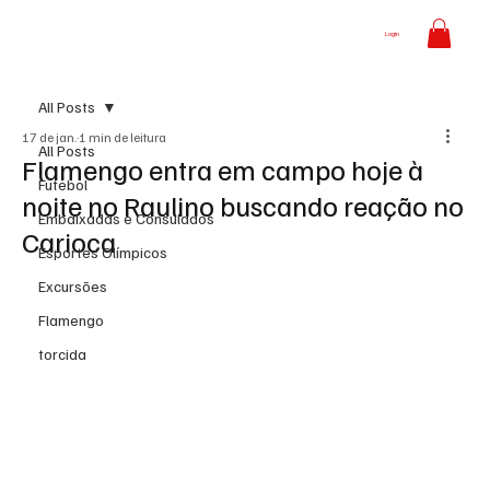
Login
All Posts
17 de jan.
1 min de leitura
All Posts
Flamengo entra em campo hoje à
Futebol
noite no Raulino buscando reação no
Embaixadas e Consulados
Carioca
Esportes Olímpicos
Excursões
Flamengo
torcida