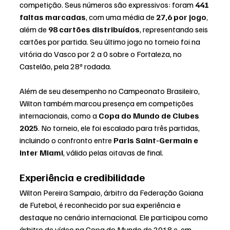
competição. Seus números são expressivos: foram 
441 
faltas marcadas
, com uma média de 
27,6 por jogo
, 
além de 
98 cartões distribuídos
, representando seis 
cartões por partida. Seu último jogo no torneio foi na 
vitória do Vasco por 2 a 0 sobre o Fortaleza, no 
Castelão, pela 28ª rodada.
Além de seu desempenho no Campeonato Brasileiro, 
Wilton também marcou presença em competições 
internacionais, como a 
Copa do Mundo de Clubes 
2025
. No torneio, ele foi escalado para três partidas, 
incluindo o confronto entre 
Paris Saint-Germain e 
Inter Miami
, válido pelas oitavas de final.
Experiência e credibilidade
Wilton Pereira Sampaio, árbitro da Federação Goiana 
de Futebol, é reconhecido por sua experiência e 
destaque no cenário internacional. Ele participou como 
árbitro de vídeo na Copa do Mundo de 2018 e, em 