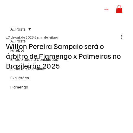
Login
All Posts
17 de out. de 2025
2 min de leitura
All Posts
Wilton Pereira Sampaio será o
Futebol
árbitro de Flamengo x Palmeiras no
Embaixadas e Consulados
Brasileirão 2025
Esportes Olímpicos
Excursões
Flamengo