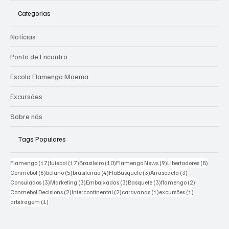
Categorias
Notícias
Ponto de Encontro
Escola Flamengo Moema
Excursões
Sobre nós
Tags Populares
17 posts
17 posts
10 posts
9 posts
8 posts
Flamengo
(17)
futebol
(17)
Brasileiro
(10)
Flamengo News
(9)
Libertadores
(8)
6 posts
5 posts
4 posts
3 posts
3 posts
Conmebol
(6)
betano
(5)
brasileirão
(4)
FlaBasquete
(3)
Arrascaeta
(3)
3 posts
3 posts
3 posts
3 posts
2 posts
Consulados
(3)
Marketing
(3)
Embaixadas
(3)
Basquete
(3)
flamengo
(2)
2 posts
2 posts
1 post
1 post
Conmebol Decisions
(2)
Intercontinental
(2)
caravanas
(1)
excursões
(1)
1 post
arbitragem
(1)