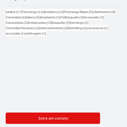
17 posts
16 posts
10 posts
9 posts
8 posts
futebol
(17)
Flamengo
(16)
Brasileiro
(10)
Flamengo News
(9)
Libertadores
(8)
6 posts
5 posts
4 posts
3 posts
3 posts
Conmebol
(6)
betano
(5)
brasileirão
(4)
FlaBasquete
(3)
Arrascaeta
(3)
3 posts
3 posts
3 posts
2 posts
Consulados
(3)
Embaixadas
(3)
Basquete
(3)
flamengo
(2)
2 posts
2 posts
2 posts
1 post
Conmebol Decisions
(2)
Intercontinental
(2)
Marketing
(2)
caravanas
(1)
1 post
1 post
excursões
(1)
arbitragem
(1)
Entre em contato