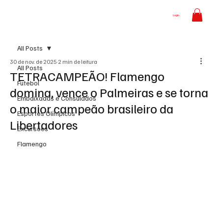
Login
All Posts
30 de nov. de 2025
2 min de leitura
All Posts
TETRACAMPEÃO! Flamengo
Futebol
domina, vence o Palmeiras e se torna
Embaixadas e Consulados
o maior campeão brasileiro da
Esportes Olímpicos
Libertadores
Excursões
Flamengo