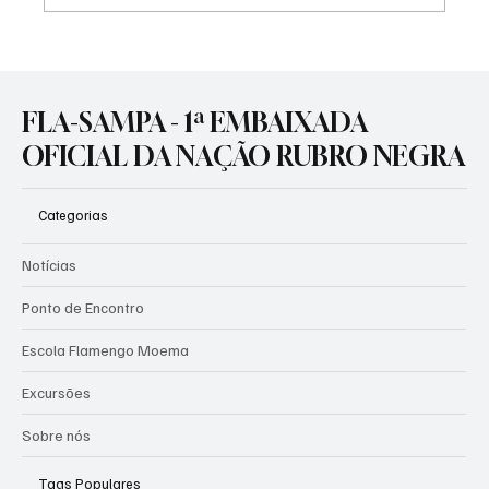
Flamengo leva sua grandeza à Europa e
aproveitará torneio internacional para
ajustes no time para o segundo semestre
FLA-SAMPA - 1ª EMBAIXADA
OFICIAL DA NAÇÃO RUBRO NEGRA
Categorias
Notícias
Ponto de Encontro
Escola Flamengo Moema
Excursões
Sobre nós
Tags Populares