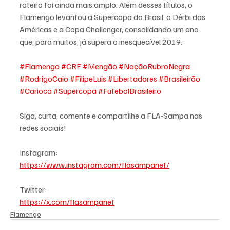
roteiro foi ainda mais amplo. Além desses títulos, o 
Flamengo levantou a Supercopa do Brasil, o Dérbi das 
Américas e a Copa Challenger, consolidando um ano 
que, para muitos, já supera o inesquecível 2019.
#Flamengo
#CRF
#Mengão
#NaçãoRubroNegra
#RodrigoCaio
#FilipeLuis
#Libertadores
#Brasileirão
#Carioca
#Supercopa
#FutebolBrasileiro
Siga, curta, comente e compartilhe a FLA-Sampa nas 
redes sociais!
Instagram:
https://www.instagram.com/flasampanet/
Twitter:
https://x.com/flasampanet
Flamengo