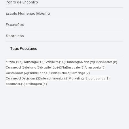
Ponto de Encontro
Escola Flamengo Moema
Excursões
Sobre nós
Tags Populares
17 posts
16 posts
10 posts
9 posts
8 posts
futebol
(17)
Flamengo
(16)
Brasileiro
(10)
Flamengo News
(9)
Libertadores
(8)
6 posts
5 posts
4 posts
3 posts
3 posts
Conmebol
(6)
betano
(5)
brasileirão
(4)
FlaBasquete
(3)
Arrascaeta
(3)
3 posts
3 posts
3 posts
2 posts
Consulados
(3)
Embaixadas
(3)
Basquete
(3)
flamengo
(2)
2 posts
2 posts
2 posts
1 post
Conmebol Decisions
(2)
Intercontinental
(2)
Marketing
(2)
caravanas
(1)
1 post
1 post
excursões
(1)
arbitragem
(1)