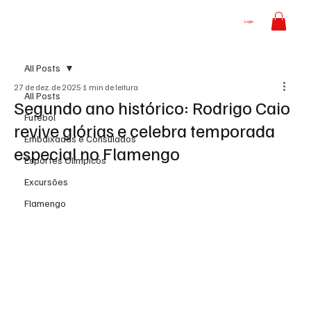
Login
All Posts
27 de dez. de 2025
1 min de leitura
All Posts
Segundo ano histórico: Rodrigo Caio
Futebol
revive glórias e celebra temporada
Embaixadas e Consulados
especial no Flamengo
Esportes Olímpicos
Excursões
Flamengo