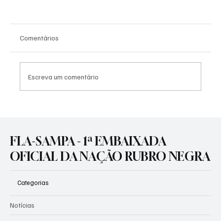
Comentários
Escreva um comentário
Flamengo leva sua grandeza à Europa e
aproveitará torneio internacional para
ajustes no time para o segundo semestre
FLA-SAMPA - 1ª EMBAIXADA
OFICIAL DA NAÇÃO RUBRO NEGRA
Categorias
Notícias