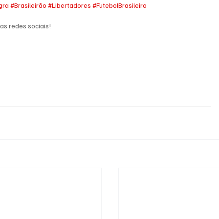
gra
#Brasileirão
#Libertadores
#FutebolBrasileiro
as redes sociais!