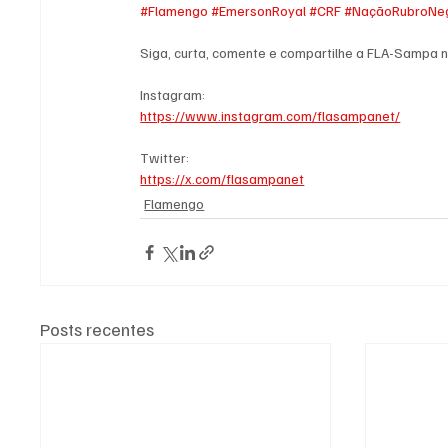
#Flamengo
#EmersonRoyal
#CRF
#NaçãoRubroNe
Siga, curta, comente e compartilhe a FLA-Sampa n
Instagram:
https://www.instagram.com/flasampanet/
Twitter:
https://x.com/flasampanet
Flamengo
Posts recentes