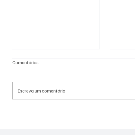
Comentários
Escreva um comentário
🚨 CORRIDA CONTRA O
Flamen
Europa 
RELÓGIO NA GÁVEA! ⏳🔴⚫
interna
time p