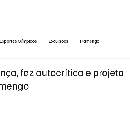
ual
Notícias
Ponto de Encontro
Escola Flamengo Moema
Excur
Esportes Olímpicos
Excursões
Flamengo
a, faz autocrítica e projeta
amengo