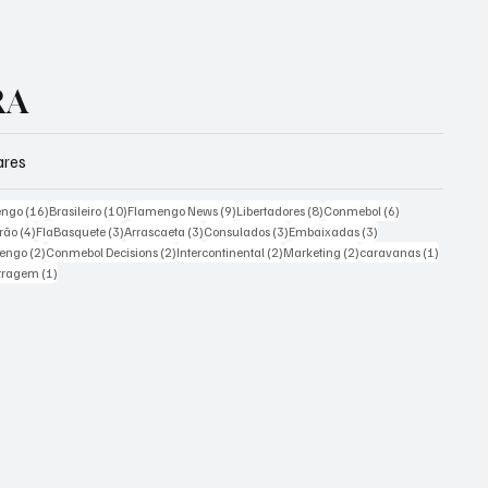
RA
ares
ts
16 posts
10 posts
9 posts
8 posts
6 posts
engo
(16)
Brasileiro
(10)
Flamengo News
(9)
Libertadores
(8)
Conmebol
(6)
4 posts
3 posts
3 posts
3 posts
3 posts
irão
(4)
FlaBasquete
(3)
Arrascaeta
(3)
Consulados
(3)
Embaixadas
(3)
ts
2 posts
2 posts
2 posts
2 posts
1 post
mengo
(2)
Conmebol Decisions
(2)
Intercontinental
(2)
Marketing
(2)
caravanas
(1)
st
1 post
itragem
(1)