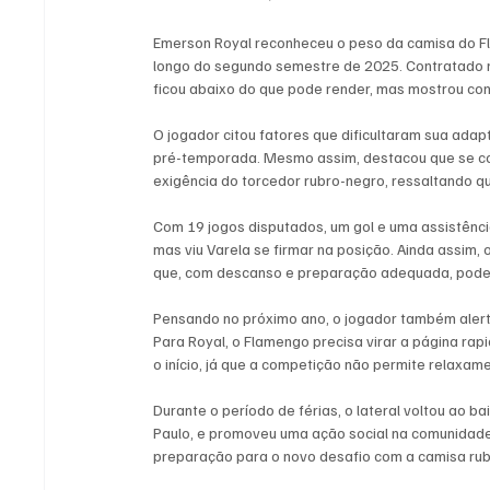
Emerson Royal reconheceu o peso da camisa do F
longo do segundo semestre de 2025. Contratado na j
ficou abaixo do que pode render, mas mostrou co
O jogador citou fatores que dificultaram sua ada
pré-temporada. Mesmo assim, destacou que se col
exigência do torcedor rubro-negro, ressaltando qu
Com 19 jogos disputados, um gol e uma assistência
mas viu Varela se firmar na posição. Ainda assim, 
que, com descanso e preparação adequada, pode in
Pensando no próximo ano, o jogador também alert
Para Royal, o Flamengo precisa virar a página ra
o início, já que a competição não permite relaxam
Durante o período de férias, o lateral voltou ao 
Paulo, e promoveu uma ação social na comunidade, 
preparação para o novo desafio com a camisa rub