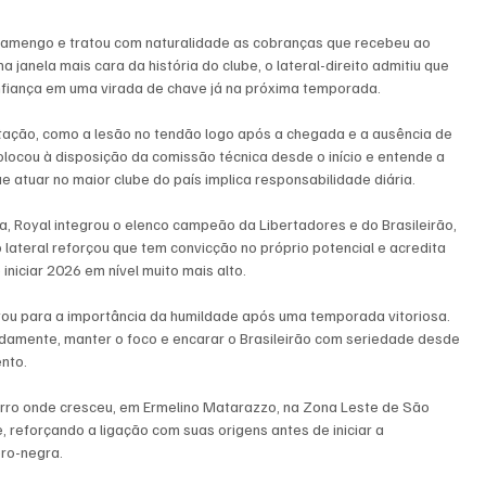
lamengo e tratou com naturalidade as cobranças que recebeu ao 
anela mais cara da história do clube, o lateral-direito admitiu que 
nfiança em uma virada de chave já na próxima temporada.
ptação, como a lesão no tendão logo após a chegada e a ausência de 
ocou à disposição da comissão técnica desde o início e entende a 
e atuar no maior clube do país implica responsabilidade diária.
, Royal integrou o elenco campeão da Libertadores e do Brasileirão, 
o lateral reforçou que tem convicção no próprio potencial e acredita 
iciar 2026 em nível muito mais alto.
ou para a importância da humildade após uma temporada vitoriosa. 
pidamente, manter o foco e encarar o Brasileirão com seriedade desde 
ento.
bairro onde cresceu, em Ermelino Matarazzo, na Zona Leste de São 
reforçando a ligação com suas origens antes de iniciar a 
ro-negra.