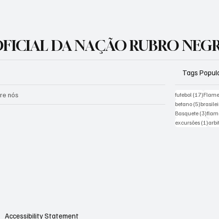
 OFICIAL DA NAÇÃO RUBRO NEG
Tags Popul
re nós
17 pos
futebol
(17)
Flam
5 posts
betano
(5)
brasile
3 pos
Basquete
(3)
fla
1 po
excursões
(1)
arb
Accessibility Statement