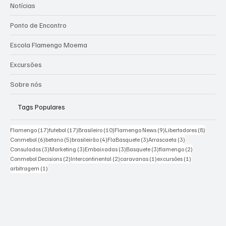
Notícias
Ponto de Encontro
Escola Flamengo Moema
Excursões
Sobre nós
Tags Populares
17 posts
17 posts
10 posts
9 posts
8 posts
Flamengo
(17)
futebol
(17)
Brasileiro
(10)
Flamengo News
(9)
Libertadores
(8)
6 posts
5 posts
4 posts
3 posts
3 posts
Conmebol
(6)
betano
(5)
brasileirão
(4)
FlaBasquete
(3)
Arrascaeta
(3)
3 posts
3 posts
3 posts
3 posts
2 posts
Consulados
(3)
Marketing
(3)
Embaixadas
(3)
Basquete
(3)
flamengo
(2)
2 posts
2 posts
1 post
1 post
Conmebol Decisions
(2)
Intercontinental
(2)
caravanas
(1)
excursões
(1)
1 post
arbitragem
(1)