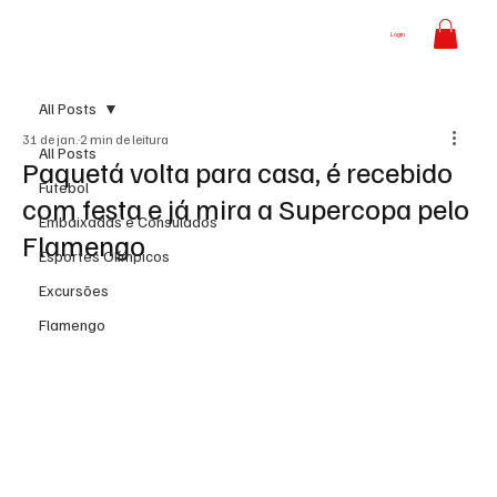
Login
All Posts
31 de jan.
2 min de leitura
All Posts
Paquetá volta para casa, é recebido
Futebol
com festa e já mira a Supercopa pelo
Embaixadas e Consulados
Flamengo
Esportes Olímpicos
Excursões
Flamengo