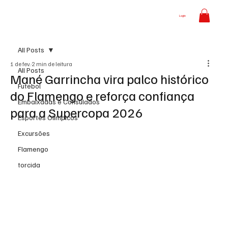
Login
All Posts
1 de fev.
2 min de leitura
All Posts
Mané Garrincha vira palco histórico
Futebol
do Flamengo e reforça confiança
Embaixadas e Consulados
para a Supercopa 2026
Esportes Olímpicos
Excursões
Flamengo
torcida