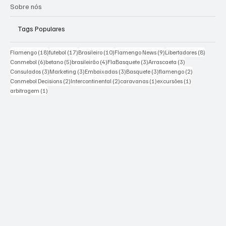
Sobre nós
Tags Populares
18 posts
17 posts
10 posts
9 posts
8 posts
Flamengo
(18)
futebol
(17)
Brasileiro
(10)
Flamengo News
(9)
Libertadores
(8)
6 posts
5 posts
4 posts
3 posts
3 posts
Conmebol
(6)
betano
(5)
brasileirão
(4)
FlaBasquete
(3)
Arrascaeta
(3)
3 posts
3 posts
3 posts
3 posts
2 posts
Consulados
(3)
Marketing
(3)
Embaixadas
(3)
Basquete
(3)
flamengo
(2)
2 posts
2 posts
1 post
1 post
Conmebol Decisions
(2)
Intercontinental
(2)
caravanas
(1)
excursões
(1)
1 post
arbitragem
(1)