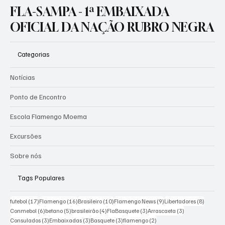
ajustes no time para o segundo semestre
FLA-SAMPA - 1ª EMBAIXADA
OFICIAL DA NAÇÃO RUBRO NEGRA
Categorias
Notícias
Ponto de Encontro
Escola Flamengo Moema
Excursões
Sobre nós
Tags Populares
17 posts
16 posts
10 posts
9 posts
8 posts
futebol
(17)
Flamengo
(16)
Brasileiro
(10)
Flamengo News
(9)
Libertadores
(8)
6 posts
5 posts
4 posts
3 posts
3 posts
Conmebol
(6)
betano
(5)
brasileirão
(4)
FlaBasquete
(3)
Arrascaeta
(3)
3 posts
3 posts
3 posts
2 posts
Consulados
(3)
Embaixadas
(3)
Basquete
(3)
flamengo
(2)