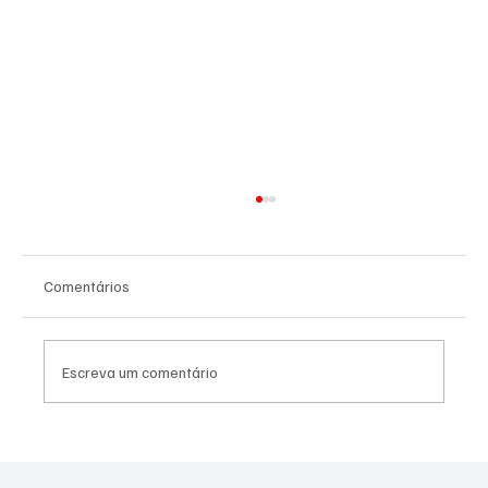
Comentários
Escreva um comentário
Flamengo leva sua grandeza à Europa e
aproveitará torneio internacional para