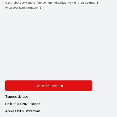
2 posts
2 posts
2 posts
1 post
Conmebol Decisions
(2)
Intercontinental
(2)
Marketing
(2)
caravanas
(1)
1 post
1 post
excursões
(1)
arbitragem
(1)
Entre em contato
Termos de uso
Política de Privacidade
Accessibility Statement