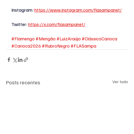
Instagram:
https://www.instagram.com/flasampanet/
Twitter
: 
https://x.com/flasampanet/
#Flamengo
#Mengão
#LuizAraújo
#ClássicoCarioca
#Carioca2026
#RubroNegro
#FLASampa
Posts recentes
Ver tudo