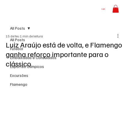
Login
All Posts
15 de fev.
1 min de leitura
All Posts
Luiz Araújo está de volta, e Flamengo
Futebol
ganha reforço importante para o
Embaixadas e Consulados
clássico
Esportes Olímpicos
Excursões
Flamengo