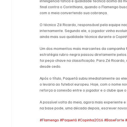
inteligência tática e qualidade técnica acima da
final contra o Corinthians, quando o Flamengo busc
com o meia convertendo sua cobrança.
O técnico Zé Ricardo, responsável pela equipe na
internamente. Segundo ele, o jogador vinha evolui
ainda mais sua qualidade técnica durante a Copin
Um dos momentos mais marcantes da campanha foi o
estratégia rubro-negra passou diretamente pelos 
foi peça-chave na classificação. Para Zé Ricardo, 
desde cedo.
Após o título, Paquetá subiu imediatamente ao elenc
o levaria ao futebol europeu. Hoje, com o nome 
reforça a conexão entre o jogador e o clube que o
A possível volta do meia, agora mais experiente e
na base pode, uma década depois, escrever novo
#Flamengo
#Paquetá
#Copinha2016
#BaseForte