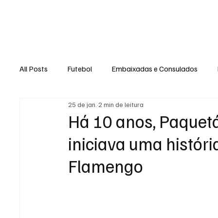
Home
Loja Virt
All Posts
Futebol
Embaixadas e Consulados
25 de jan.
2 min de leitura
Há 10 anos, Paquetá
iniciava uma histór
Flamengo