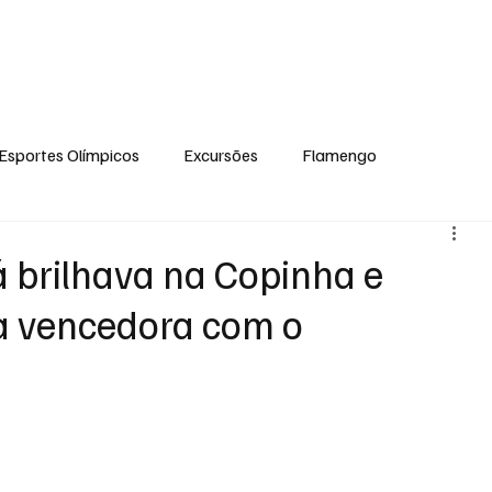
ual
Notícias
Ponto de Encontro
Escola Flamengo Moema
Excur
Esportes Olímpicos
Excursões
Flamengo
 brilhava na Copinha e
ia vencedora com o