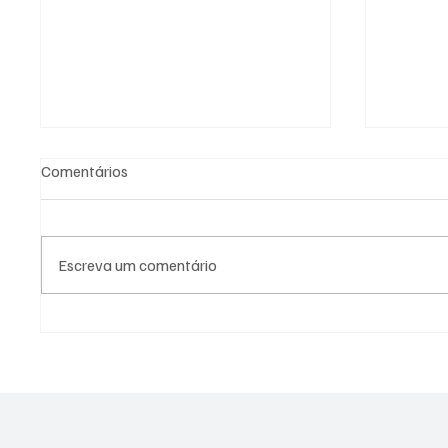
Comentários
Escreva um comentário
🚨 CORRIDA CONTRA O
Flamen
Europa 
RELÓGIO NA GÁVEA! ⏳🔴⚫
interna
time p