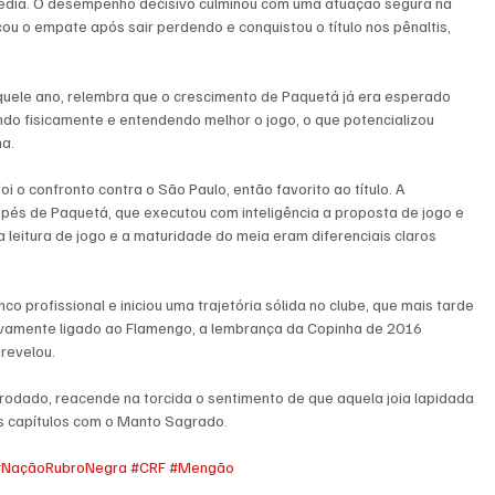
 média. O desempenho decisivo culminou com uma atuação segura na 
ou o empate após sair perdendo e conquistou o título nos pênaltis, 
quele ano, relembra que o crescimento de Paquetá já era esperado 
ndo fisicamente e entendendo melhor o jogo, o que potencializou 
ha.
 confronto contra o São Paulo, então favorito ao título. A 
pés de Paquetá, que executou com inteligência a proposta de jogo e 
a leitura de jogo e a maturidade do meia eram diferenciais claros 
o profissional e iniciou uma trajetória sólida no clube, que mais tarde 
novamente ligado ao Flamengo, a lembrança da Copinha de 2016 
 revelou.
 rodado, reacende na torcida o sentimento de que aquela joia lapidada 
s capítulos com o Manto Sagrado.
#NaçãoRubroNegra
#CRF
#Mengão