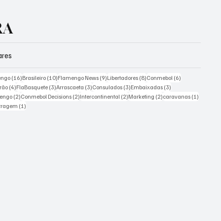
RA
ares
ts
16 posts
10 posts
9 posts
8 posts
6 posts
engo
(16)
Brasileiro
(10)
Flamengo News
(9)
Libertadores
(8)
Conmebol
(6)
4 posts
3 posts
3 posts
3 posts
3 posts
irão
(4)
FlaBasquete
(3)
Arrascaeta
(3)
Consulados
(3)
Embaixadas
(3)
ts
2 posts
2 posts
2 posts
2 posts
1 post
mengo
(2)
Conmebol Decisions
(2)
Intercontinental
(2)
Marketing
(2)
caravanas
(1)
st
1 post
itragem
(1)