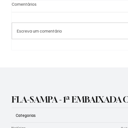
Comentários
Escreva um comentário
TRADIÇÃO E LIFESTYLE: O
🚨 COR
NOVO MANTO 3 CHEGA PARA
RELÓGI
IMPULSIONAR OS COFRES
RUBRO-NEGROS!
FLA-SAMPA - 1ª EMBAIXADA
Categorias
Notícias