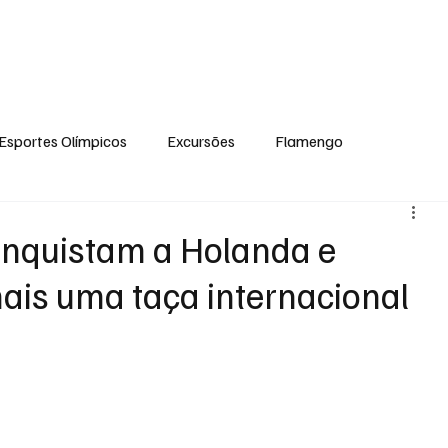
ual
Notícias
Ponto de Encontro
Escola Flamengo Moema
Excur
Esportes Olímpicos
Excursões
Flamengo
onquistam a Holanda e
ais uma taça internacional