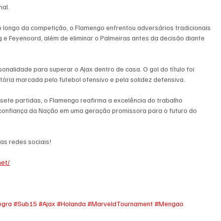
nal.
 longo da competição, o Flamengo enfrentou adversários tradicionais 
 e Feyenoord, além de eliminar o Palmeiras antes da decisão diante 
nalidade para superar o Ajax dentro de casa. O gol do título foi 
ória marcada pelo futebol ofensivo e pela solidez defensiva.
ete partidas, o Flamengo reafirma a excelência do trabalho 
 confiança da Nação em uma geração promissora para o futuro do 
as redes sociais!
et/
egra
#Sub15
#Ajax
#Holanda
#MarveldTournament
#Mengao