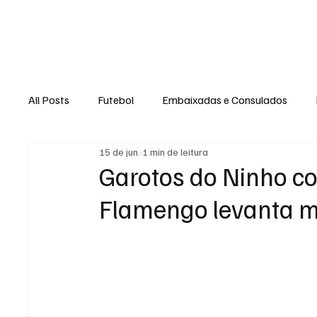
Home
Loja Virt
All Posts
Futebol
Embaixadas e Consulados
15 de jun.
1 min de leitura
Garotos do Ninho c
Flamengo levanta m