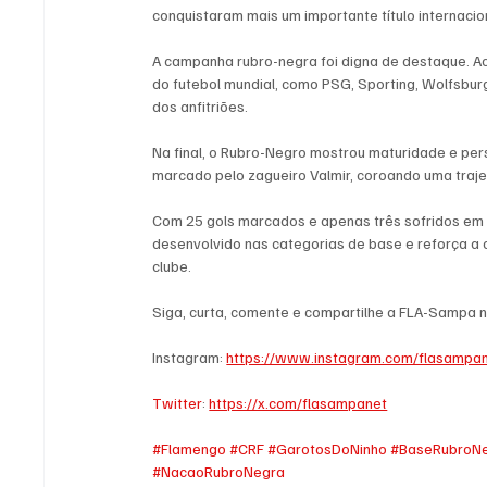
conquistaram mais um importante título internacio
A campanha rubro-negra foi digna de destaque. Ao
do futebol mundial, como PSG, Sporting, Wolfsburg
dos anfitriões.
Na final, o Rubro-Negro mostrou maturidade e perso
marcado pelo zagueiro Valmir, coroando uma trajet
Com 25 gols marcados e apenas três sofridos em s
desenvolvido nas categorias de base e reforça a
clube.
Siga, curta, comente e compartilhe a FLA-Sampa n
Instagram: 
https://www.instagram.com/flasampan
Twitter
: 
https://x.com/flasampanet
#Flamengo
#CRF
#GarotosDoNinho
#BaseRubroN
#NacaoRubroNegra