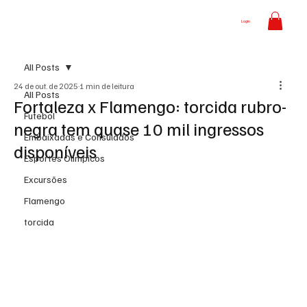
Login
All Posts
24 de out. de 2025
1 min de leitura
All Posts
Fortaleza x Flamengo: torcida rubro-
Futebol
negra tem quase 10 mil ingressos
Embaixadas e Consulados
disponíveis
Esportes Olímpicos
Excursões
Flamengo
torcida