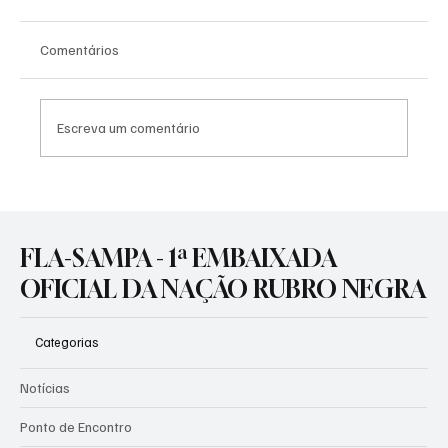
Comentários
Escreva um comentário
SOBERANIA CONFIRMADA: DATAFOLHA
APONTA FLAMENGO ISOLADO NA
LIDERANÇA DAS MAIORES TORCIDAS DO
FLA-SAMPA - 1ª EMBAIXADA
BRASIL
OFICIAL DA NAÇÃO RUBRO NEGRA
Categorias
Notícias
Ponto de Encontro