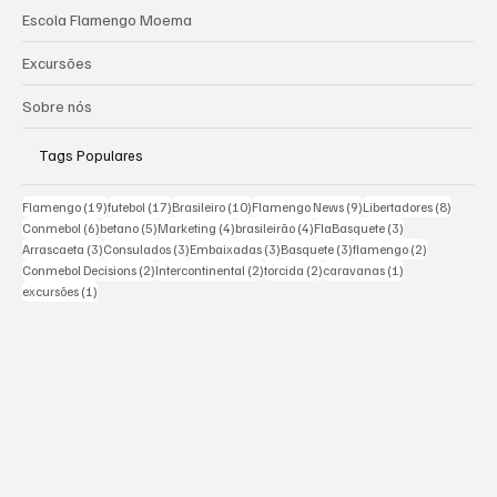
Escola Flamengo Moema
Excursões
Sobre nós
Tags Populares
19 posts
17 posts
10 posts
9 posts
8 posts
Flamengo
(19)
futebol
(17)
Brasileiro
(10)
Flamengo News
(9)
Libertadores
(8)
6 posts
5 posts
4 posts
4 posts
3 posts
Conmebol
(6)
betano
(5)
Marketing
(4)
brasileirão
(4)
FlaBasquete
(3)
3 posts
3 posts
3 posts
3 posts
2 posts
Arrascaeta
(3)
Consulados
(3)
Embaixadas
(3)
Basquete
(3)
flamengo
(2)
2 posts
2 posts
2 posts
1 post
Conmebol Decisions
(2)
Intercontinental
(2)
torcida
(2)
caravanas
(1)
1 post
excursões
(1)