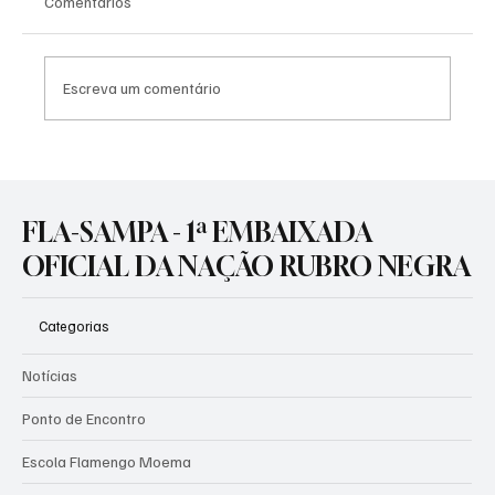
Comentários
Escreva um comentário
Flamengo leva sua grandeza à Europa e
aproveitará torneio internacional para
ajustes no time para o segundo semestre
FLA-SAMPA - 1ª EMBAIXADA
OFICIAL DA NAÇÃO RUBRO NEGRA
Categorias
Notícias
Ponto de Encontro
Escola Flamengo Moema