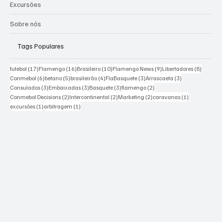
Excursões
Sobre nós
Tags Populares
17 posts
16 posts
10 posts
9 posts
8 posts
futebol
(17)
Flamengo
(16)
Brasileiro
(10)
Flamengo News
(9)
Libertadores
(8)
6 posts
5 posts
4 posts
3 posts
3 posts
Conmebol
(6)
betano
(5)
brasileirão
(4)
FlaBasquete
(3)
Arrascaeta
(3)
3 posts
3 posts
3 posts
2 posts
Consulados
(3)
Embaixadas
(3)
Basquete
(3)
flamengo
(2)
2 posts
2 posts
2 posts
1 post
Conmebol Decisions
(2)
Intercontinental
(2)
Marketing
(2)
caravanas
(1)
1 post
1 post
excursões
(1)
arbitragem
(1)