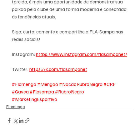
torcida, é mais uma oportunidade de demonstrar sua 
paixão pelo clube de uma forma moderna e conectada 
às tendências atuais.
Siga, curta, comente e compartilhe a FLA-Sampa nas 
redes sociais!
Instagram: 
https://www.instagram.com/flasampanet/
Twitter: 
https://x.com/flasampanet
#Flamengo
#Mengao
#NacaoRubroNegra
#CRF
#Gavea
#Flasampa
#RubroNegro
#MarketingEsportivo
Flamengo