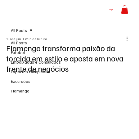
Login
All Posts
10 de jun.
1 min de leitura
All Posts
Flamengo transforma paixão da
Futebol
torcida em estilo e aposta em nova
Embaixadas e Consulados
frente de negócios
Esportes Olímpicos
Excursões
Flamengo