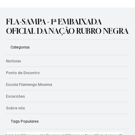
Flamengo quer cortar o mal pela raíz e
cobra rigor em possível negociação da SAF
do Vasco
FLA-SAMPA - 1ª EMBAIXADA
OFICIAL DA NAÇÃO RUBRO NEGRA
Categorias
Notícias
Ponto de Encontro
Escola Flamengo Moema
Excursões
Sobre nós
Tags Populares
17 posts
16 posts
10 posts
9 posts
8 posts