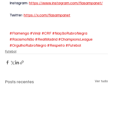
Instagram:
https://www.instagram.com/flasampanet/
Twitter
: 
https://x.com/flasampanet
#Flamengo
#ViniJr
#CRF
#NaçãoRubroNegra
#RacismoNão
#RealMadrid
#ChampionsLeague
#OrgulhoRubroNegro
#Respeito
#Futebol
Futebol
Posts recentes
Ver tudo