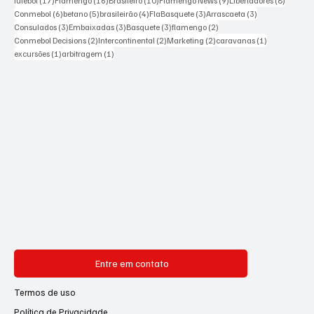
futebol
(17)
Flamengo
(16)
Brasileiro
(10)
Flamengo News
(9)
Libertadores
(8)
6 posts
5 posts
4 posts
3 posts
3 posts
Conmebol
(6)
betano
(5)
brasileirão
(4)
FlaBasquete
(3)
Arrascaeta
(3)
3 posts
3 posts
3 posts
2 posts
Consulados
(3)
Embaixadas
(3)
Basquete
(3)
flamengo
(2)
2 posts
2 posts
2 posts
1 post
Conmebol Decisions
(2)
Intercontinental
(2)
Marketing
(2)
caravanas
(1)
1 post
1 post
excursões
(1)
arbitragem
(1)
Entre em contato
Termos de uso
Política de Privacidade