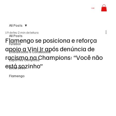
Login
All Posts
19 de fev.
2 min de leitura
All Posts
Flamengo se posiciona e reforça
Futebol
apoio a Vini Jr após denúncia de
Embaixadas e Consulados
racismo na Champions: “Você não
Esportes Olímpicos
está sozinho”
Excursões
Flamengo