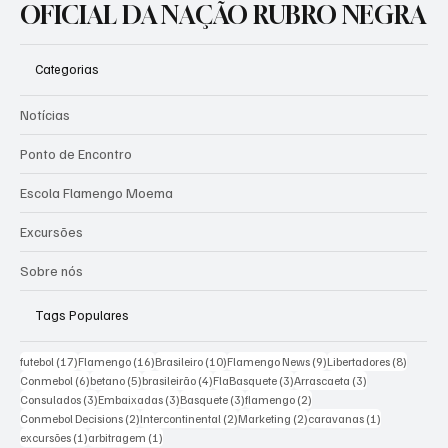
OFICIAL DA NAÇÃO RUBRO NEGRA
Categorias
Notícias
Ponto de Encontro
Escola Flamengo Moema
Excursões
Sobre nós
Tags Populares
17 posts
16 posts
10 posts
9 posts
8 posts
futebol
(17)
Flamengo
(16)
Brasileiro
(10)
Flamengo News
(9)
Libertadores
(8)
6 posts
5 posts
4 posts
3 posts
3 posts
Conmebol
(6)
betano
(5)
brasileirão
(4)
FlaBasquete
(3)
Arrascaeta
(3)
3 posts
3 posts
3 posts
2 posts
Consulados
(3)
Embaixadas
(3)
Basquete
(3)
flamengo
(2)
2 posts
2 posts
2 posts
1 post
Conmebol Decisions
(2)
Intercontinental
(2)
Marketing
(2)
caravanas
(1)
1 post
1 post
excursões
(1)
arbitragem
(1)