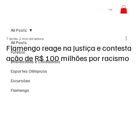
Login
All Posts
7 de fev.
2 min de leitura
All Posts
Flamengo reage na Justiça e contesta
Futebol
ação de R$ 100 milhões por racismo
Embaixadas e Consulados
Esportes Olímpicos
Excursões
Flamengo