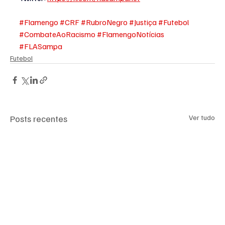
#Flamengo
#CRF
#RubroNegro
#Justiça
#Futebol
#CombateAoRacismo
#FlamengoNotícias
#FLASampa
Futebol
Posts recentes
Ver tudo