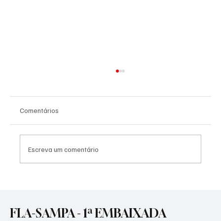
Comentários
Escreva um comentário
Flamengo quer cortar o mal pela raíz e
cobra rigor em possível negociação da SAF
do Vasco
FLA-SAMPA - 1ª EMBAIXADA