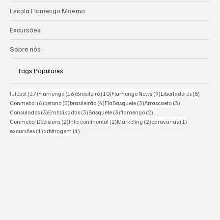
Escola Flamengo Moema
Excursões
Sobre nós
Tags Populares
17 posts
16 posts
10 posts
9 posts
8 posts
futebol
(17)
Flamengo
(16)
Brasileiro
(10)
Flamengo News
(9)
Libertadores
(8)
6 posts
5 posts
4 posts
3 posts
3 posts
Conmebol
(6)
betano
(5)
brasileirão
(4)
FlaBasquete
(3)
Arrascaeta
(3)
3 posts
3 posts
3 posts
2 posts
Consulados
(3)
Embaixadas
(3)
Basquete
(3)
flamengo
(2)
2 posts
2 posts
2 posts
1 post
Conmebol Decisions
(2)
Intercontinental
(2)
Marketing
(2)
caravanas
(1)
1 post
1 post
excursões
(1)
arbitragem
(1)