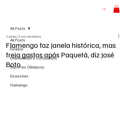
Login
All Posts
3 de fev.
2 min de leitura
All Posts
Flamengo faz janela histórica, mas
Futebol
freia gastos após Paquetá, diz José
Embaixadas e Consulados
Boto
Esportes Olímpicos
Excursões
Flamengo