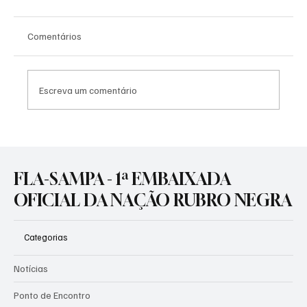
Comentários
Escreva um comentário
Flamengo leva sua grandeza à Europa e
aproveitará torneio internacional para
ajustes no time para o segundo semestre
FLA-SAMPA - 1ª EMBAIXADA
OFICIAL DA NAÇÃO RUBRO NEGRA
Categorias
Notícias
Ponto de Encontro