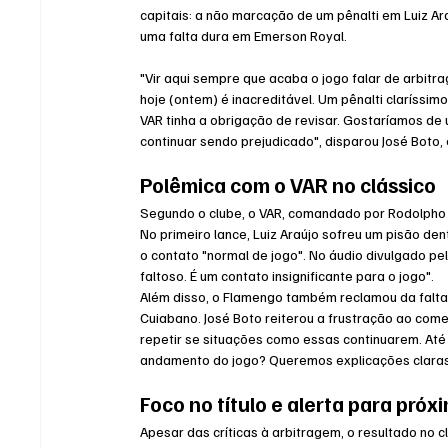
capitais: a não marcação de um pênalti em Luiz A
uma falta dura em Emerson Royal.
"Vir aqui sempre que acaba o jogo falar de arbit
hoje (ontem) é inacreditável. Um pênalti claríssim
VAR tinha a obrigação de revisar. Gostaríamos de
continuar sendo prejudicado", disparou José Boto,
Polêmica com o VAR no clássico
Segundo o clube, o VAR, comandado por Rodolpho T
No primeiro lance, Luiz Araújo sofreu um pisão den
o contato "normal de jogo". No áudio divulgado pel
faltoso. É um contato insignificante para o jogo".
Além disso, o Flamengo também reclamou da falta
Cuiabano. José Boto reiterou a frustração ao come
repetir se situações como essas continuarem. At
andamento do jogo? Queremos explicações claras,
Foco no título e alerta para próx
Apesar das críticas à arbitragem, o resultado no c