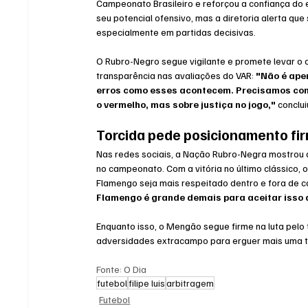
Campeonato Brasileiro e reforçou a confiança do el
seu potencial ofensivo, mas a diretoria alerta que
especialmente em partidas decisivas.
O Rubro-Negro segue vigilante e promete levar o 
transparência nas avaliações do VAR: 
"Não é apen
erros como esses acontecem. Precisamos comba
o vermelho, mas sobre justiça no jogo,"
 conclui
Torcida pede posicionamento fi
Nas redes sociais, a Nação Rubro-Negra mostrou a
no campeonato. Com a vitória no último clássico, 
Flamengo seja mais respeitado dentro e fora de c
Flamengo é grande demais para aceitar isso 
Enquanto isso, o Mengão segue firme na luta pelo t
adversidades extracampo para erguer mais uma t
Fonte: O Dia
futebol
filipe luis
arbitragem
Futebol