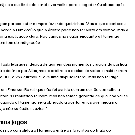
raújo e a ausência de cartão vermelho para o jogador Cuiabano após 
ragem parece estar sempre fazendo queixinhas. Mas o que aconteceu 
o sobre o Luiz Araújo que o árbitro pode não ter visto em campo, mas o 
 uma explicação clara. Não vamos nos calar enquanto o Flamengo 
 em tom de indignação.
oski Marques, deixou de agir em dois momentos cruciais da partida. 
tro da área por Allan, mas o árbitro e a cabine de vídeo consideraram 
a CBF, o VAR afirmou: "Teve uma disputa lateral, mas não foi algo 
 em Emerson Royal, que não foi punida com um cartão vermelho a 
ntar: "O resultado foi bom, mas não temos garantia de que isso vai se 
é quando o Flamengo será obrigado a aceitar erros que mudam o 
 e não só áudios vazios."
imos jogos
lássico consolidou o Flamengo entre os favoritos ao título do 