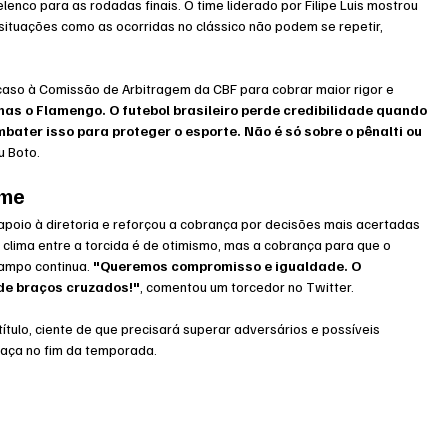
enco para as rodadas finais. O time liderado por Filipe Luis mostrou 
 situações como as ocorridas no clássico não podem se repetir, 
caso à Comissão de Arbitragem da CBF para cobrar maior rigor e 
as o Flamengo. O futebol brasileiro perde credibilidade quando 
ter isso para proteger o esporte. Não é só sobre o pênalti ou 
u Boto.
rme
poio à diretoria e reforçou a cobrança por decisões mais acertadas 
o clima entre a torcida é de otimismo, mas a cobrança para que o 
ampo continua. 
"Queremos compromisso e igualdade. O 
de braços cruzados!"
, comentou um torcedor no Twitter.
ítulo, ciente de que precisará superar adversários e possíveis 
aça no fim da temporada.