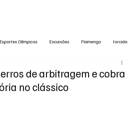
ual
Notícias
Ponto de Encontro
Escola Flamengo Moema
Excur
Esportes Olímpicos
Excursões
Flamengo
torcida
erros de arbitragem e cobra
ória no clássico