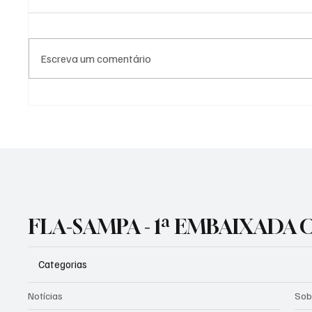
Escreva um comentário
IMPÉRIO DIGITAL: FLAMENGO
SOBER
LIDERA AMÉRICA DO SUL E
DATAF
ENTRA NO TOP 15 MUNDIAL
FLAME
DE REDES SOCIAIS
LIDERA
TORCID
FLA-SAMPA - 1ª EMBAIXADA
Categorias
Notícias
Sob