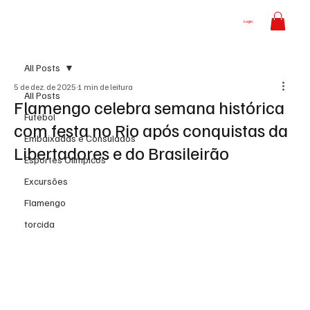
Login
All Posts
5 de dez. de 2025
1 min de leitura
All Posts
Flamengo celebra semana histórica
Futebol
com festa no Rio após conquistas da
Embaixadas e Consulados
Libertadores e do Brasileirão
Esportes Olímpicos
Excursões
Flamengo
torcida