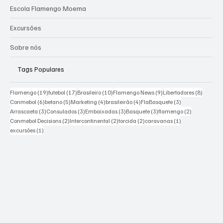
Escola Flamengo Moema
Excursões
Sobre nós
Tags Populares
19 posts
17 posts
10 posts
9 posts
8 posts
Flamengo
(19)
futebol
(17)
Brasileiro
(10)
Flamengo News
(9)
Libertadores
(8)
6 posts
5 posts
4 posts
4 posts
3 posts
Conmebol
(6)
betano
(5)
Marketing
(4)
brasileirão
(4)
FlaBasquete
(3)
3 posts
3 posts
3 posts
3 posts
2 posts
Arrascaeta
(3)
Consulados
(3)
Embaixadas
(3)
Basquete
(3)
flamengo
(2)
2 posts
2 posts
2 posts
1 post
Conmebol Decisions
(2)
Intercontinental
(2)
torcida
(2)
caravanas
(1)
1 post
excursões
(1)