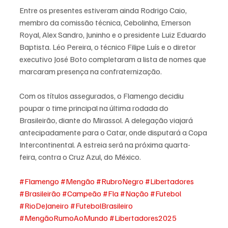
Entre os presentes estiveram ainda Rodrigo Caio, 
membro da comissão técnica, Cebolinha, Emerson 
Royal, Alex Sandro, Juninho e o presidente Luiz Eduardo 
Baptista. Léo Pereira, o técnico Filipe Luís e o diretor 
executivo José Boto completaram a lista de nomes que 
marcaram presença na confraternização.
Com os títulos assegurados, o Flamengo decidiu 
poupar o time principal na última rodada do 
Brasileirão, diante do Mirassol. A delegação viajará 
antecipadamente para o Catar, onde disputará a Copa 
Intercontinental. A estreia será na próxima quarta-
feira, contra o Cruz Azul, do México.
#Flamengo
#Mengão
#RubroNegro
#Libertadores
#Brasileirão
#Campeão
#Fla
#Nação
#Futebol
#RioDeJaneiro
#FutebolBrasileiro
#MengãoRumoAoMundo
#Libertadores2025