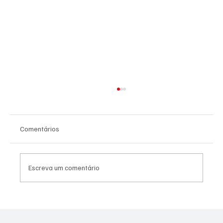
Comentários
Escreva um comentário
SOBERANIA CONFIRMADA: DATAFOLHA
APONTA FLAMENGO ISOLADO NA