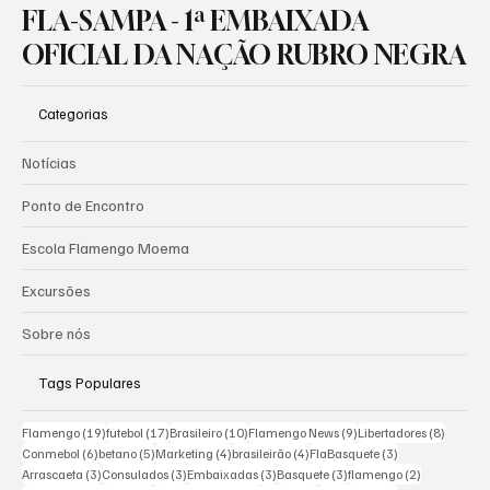
LIDERANÇA DAS MAIORES TORCIDAS DO
FLA-SAMPA - 1ª EMBAIXADA
BRASIL
OFICIAL DA NAÇÃO RUBRO NEGRA
Categorias
Notícias
Ponto de Encontro
Escola Flamengo Moema
Excursões
Sobre nós
Tags Populares
19 posts
17 posts
10 posts
9 posts
8 posts
Flamengo
(19)
futebol
(17)
Brasileiro
(10)
Flamengo News
(9)
Libertadores
(8)
6 posts
5 posts
4 posts
4 posts
3 posts
Conmebol
(6)
betano
(5)
Marketing
(4)
brasileirão
(4)
FlaBasquete
(3)
3 posts
3 posts
3 posts
3 posts
2 posts
Arrascaeta
(3)
Consulados
(3)
Embaixadas
(3)
Basquete
(3)
flamengo
(2)