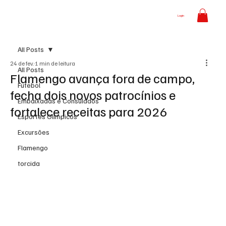
Login
All Posts
24 de fev.
1 min de leitura
All Posts
Flamengo avança fora de campo,
Futebol
fecha dois novos patrocínios e
Embaixadas e Consulados
fortalece receitas para 2026
Esportes Olímpicos
Excursões
Flamengo
torcida