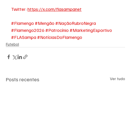
Twitter
: 
https://x.com/flasampanet
#Flamengo
#Mengão
#NaçãoRubroNegra
#Flamengo2026
#Patrocínio
#MarketingEsportivo
#FLASampa
#NotíciasDoFlamengo
Futebol
Posts recentes
Ver tudo