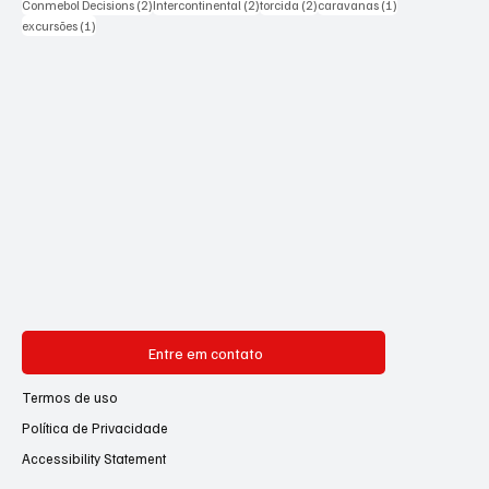
2 posts
2 posts
2 posts
1 post
Conmebol Decisions
(2)
Intercontinental
(2)
torcida
(2)
caravanas
(1)
1 post
excursões
(1)
Entre em contato
Termos de uso
Política de Privacidade
Accessibility Statement