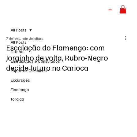
Login
All Posts
7 de fev.
1 min de leitura
All Posts
Escalação do Flamengo: com
Futebol
Jorginho de volta, Rubro-Negro
Embaixadas e Consulados
decide futuro no Carioca
Esportes Olímpicos
Excursões
Flamengo
torcida