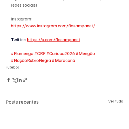
redes sociais!
Instagram: 
https://www.instagram.com/flasampanet/
Twitter
:
https://x.com/flasampanet
#Flamengo
#CRF
#Carioca2026
#Mengão
#NaçãoRubroNegra
#Maracanã
Futebol
Posts recentes
Ver tudo