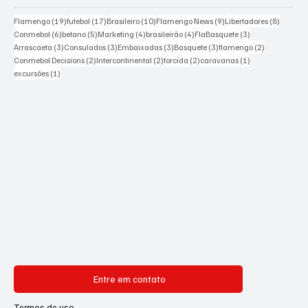
19 posts
17 posts
10 posts
9 posts
8 posts
Flamengo
(19)
futebol
(17)
Brasileiro
(10)
Flamengo News
(9)
Libertadores
(8)
6 posts
5 posts
4 posts
4 posts
3 posts
Conmebol
(6)
betano
(5)
Marketing
(4)
brasileirão
(4)
FlaBasquete
(3)
3 posts
3 posts
3 posts
3 posts
2 posts
Arrascaeta
(3)
Consulados
(3)
Embaixadas
(3)
Basquete
(3)
flamengo
(2)
2 posts
2 posts
2 posts
1 post
Conmebol Decisions
(2)
Intercontinental
(2)
torcida
(2)
caravanas
(1)
1 post
excursões
(1)
Entre em contato
Termos de uso