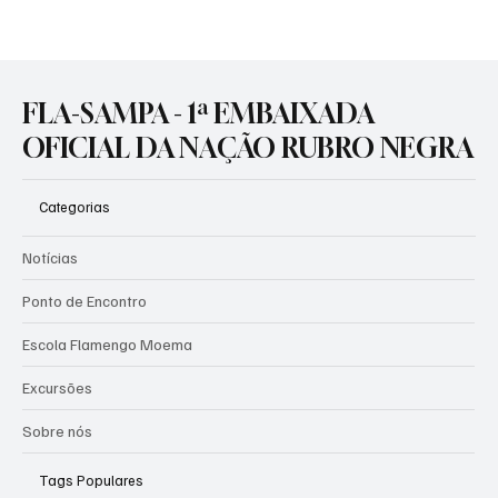
SOBERANIA CONFIRMADA: DATAFOLHA
APONTA FLAMENGO ISOLADO NA
LIDERANÇA DAS MAIORES TORCIDAS DO
FLA-SAMPA - 1ª EMBAIXADA
BRASIL
OFICIAL DA NAÇÃO RUBRO NEGRA
Categorias
Notícias
Ponto de Encontro
Escola Flamengo Moema
Excursões
Sobre nós
Tags Populares