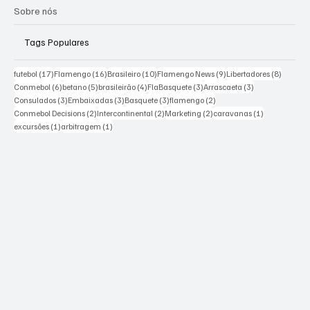
Sobre nós
Tags Populares
17 posts
16 posts
10 posts
9 posts
8 posts
futebol
(17)
Flamengo
(16)
Brasileiro
(10)
Flamengo News
(9)
Libertadores
(8)
6 posts
5 posts
4 posts
3 posts
3 posts
Conmebol
(6)
betano
(5)
brasileirão
(4)
FlaBasquete
(3)
Arrascaeta
(3)
3 posts
3 posts
3 posts
2 posts
Consulados
(3)
Embaixadas
(3)
Basquete
(3)
flamengo
(2)
2 posts
2 posts
2 posts
1 post
Conmebol Decisions
(2)
Intercontinental
(2)
Marketing
(2)
caravanas
(1)
1 post
1 post
excursões
(1)
arbitragem
(1)