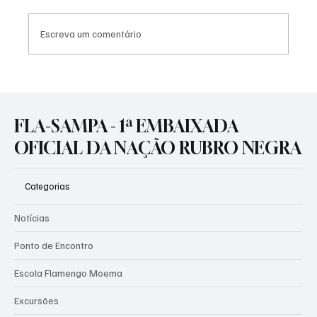
Escreva um comentário
Flamengo quer cortar o mal pela raíz e
cobra rigor em possível negociação da SAF
do Vasco
FLA-SAMPA - 1ª EMBAIXADA
OFICIAL DA NAÇÃO RUBRO NEGRA
Categorias
Notícias
Ponto de Encontro
Escola Flamengo Moema
Excursões