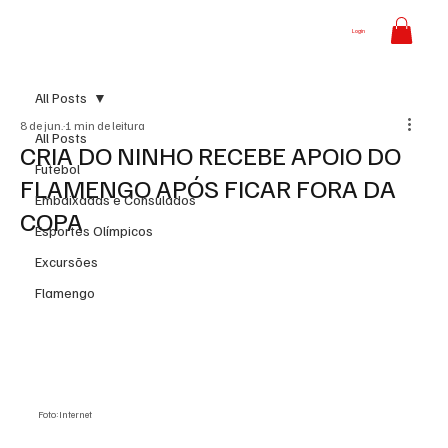
Login
All Posts
8 de jun.
1 min de leitura
All Posts
CRIA DO NINHO RECEBE APOIO DO
Futebol
FLAMENGO APÓS FICAR FORA DA
Embaixadas e Consulados
COPA
Esportes Olímpicos
Excursões
Flamengo
Foto:Internet