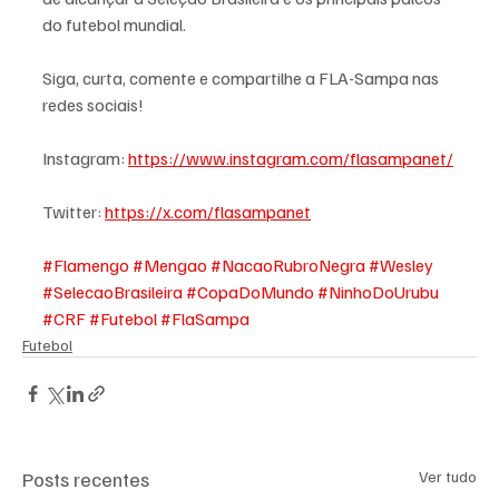
do futebol mundial.
Siga, curta, comente e compartilhe a FLA-Sampa nas 
redes sociais!
Instagram: 
https://www.instagram.com/flasampanet/
Twitter: 
https://x.com/flasampanet
#Flamengo
#Mengao
#NacaoRubroNegra
#Wesley
#SelecaoBrasileira
#CopaDoMundo
#NinhoDoUrubu
#CRF
#Futebol
#FlaSampa
Futebol
Posts recentes
Ver tudo